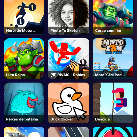
Herói do Motor
Photo To Sketch
Cerco sem fim
Online
Luta Reino
[🛡️] RIVAIS - Roblox
Moto X3M Pool
Party
Peixes de batalha
Duck Clicker
Descida