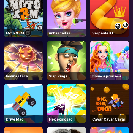
Moto X3M
unhas feitas
Serpente IO
lâminas faca
Slap Kings
boneca princesa
vestir
Drive Mad
Hex explosão
Cavar Cavar Cavar