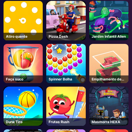
AD
Atiro quente
Pizza Dash
Jardim Infantil Alien
Faça suco
Spinner Bolha
Empilhamento de
blocos
Dunk Tiro
Frutas Rush
Masmorra HEXA