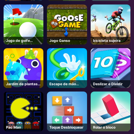
Jogo de golfe
Jogo Ganso
bicicleta sujeira
Spark
Jardim de plantas
Escape de mão
Deslizar e Dividir
de bolso
longa
Pac Man
Toque Desbloquear
Rolar o bloco