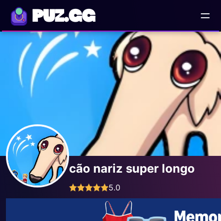
PUZ.GG
cão nariz super longo
5.0