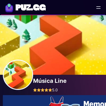
PUZ.GG
Música Line
5.0