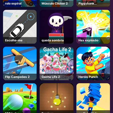
rolo espiral
Músculo Clicker 2
Piggybank
Aventura
Escolha-me
queda sombria
Hex explosão
Flip Campeões 2
Gacha Life 2
Heróis Punch