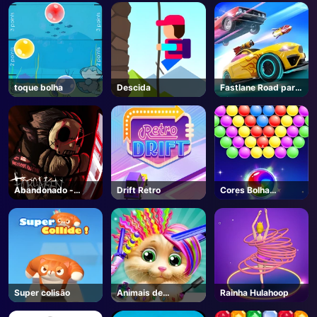
toque bolha
Descida
Fastlane Road para
Vingança Mestre
Abandonado -
Drift Retro
Cores Bolha
Roblox
Shooter
Super colisão
Animais de
Rainha Hulahoop
estimação