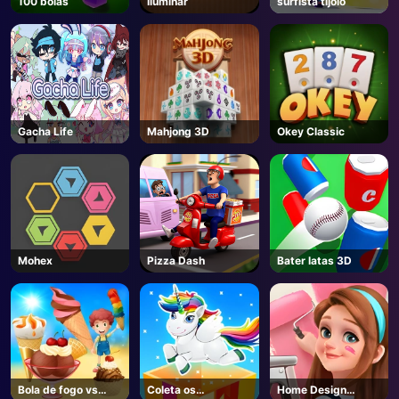
100 bolas
Iluminar
surfista tijolo
AD
Gacha Life
Mahjong 3D
Okey Classic
Mohex
Pizza Dash
Bater latas 3D
Bola de fogo vs
Coleta os
Home Design