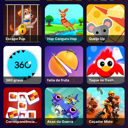
sorvete
presentes de Natal
Sonhador
Escape Pup
Hop Canguru Hop
Queijo Up
360 graus
fatia de fruta
Toque no Dash
Toque
Correspondência
Asas da Guerra
Caçador Moto
de memória