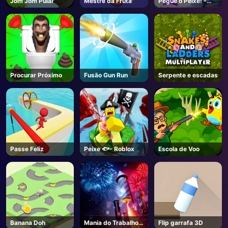
Jom Jom Pular
Mestre da Fruta
Pegue o Peixe! -
Roblox
AD
Procurar Próximo
Fusão Gun Run
Serpente e escadas
Passe Feliz
Peixe 🐟- Roblox
Escola de Voo
Banana Doh
Mania do Trabalho
Flip garrafa 3D