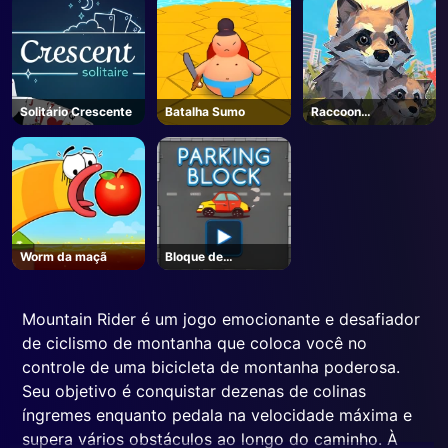
Roblox
Solitário Crescente
Batalha Sumo
Raccoon
Adventure: City
Simulator 3D
Worm da maçã
Bloque de
estacionamento
Mountain Rider é um jogo emocionante e desafiador
de ciclismo de montanha que coloca você no
controle de uma bicicleta de montanha poderosa.
Seu objetivo é conquistar dezenas de colinas
íngremes enquanto pedala na velocidade máxima e
supera vários obstáculos ao longo do caminho. À