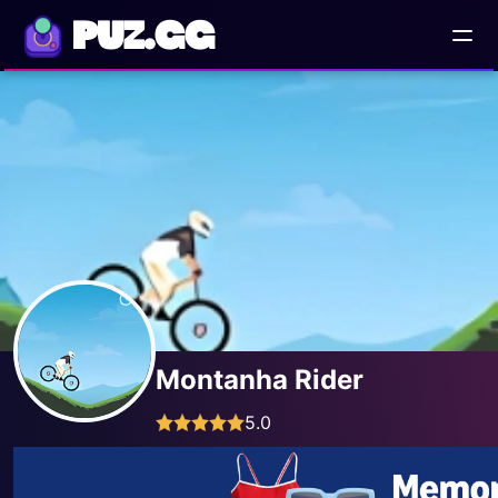
PUZ.GG
Montanha Rider
5.0