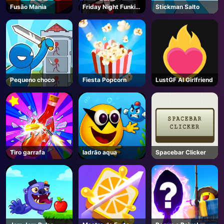
Fusão Mania
Friday Night Funkin
Stickman Salto
- Unblocked Jogos
Online
Pequeno choco
Fiesta Popcorn
LustGF AI Girlfriend
Tiro garrafa
ladrão aqua
Spacebar Clicker