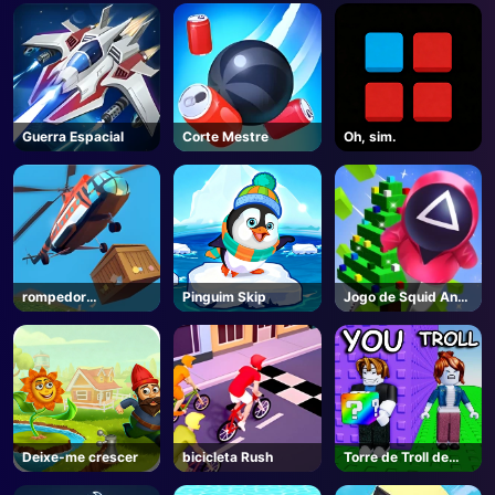
Guerra Espacial
Corte Mestre
Oh, sim.
rompedor
Pinguim Skip
Jogo de Squid Ano
tempestade
Novo sob Proteção
Deixe-me crescer
bicicleta Rush
Torre de Troll de
Blocos da Sorte -