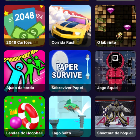
2048 Cartões
Corrida Rush
O labirinto
Ajuda da corda
Sobreviver Papel
Jogo Squid
Lendas do Hoopball
Lago Salto
Shootout de hóquei