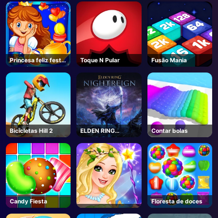
Princesa feliz festa
Toque N Pular
Fusão Mania
de chá cozinhar
Bicicletas Hill 2
ELDEN RING
Contar bolas
NIGHTREIGN -
Steam
Candy Fiesta
Floresta de doces