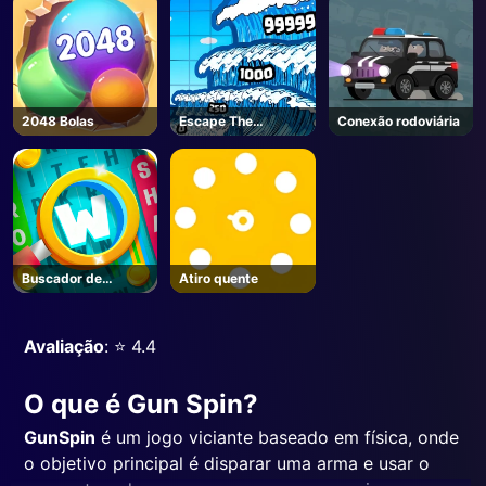
2048 Bolas
Escape The
Conexão rodoviária
Tsunami 🌊 - Roblox
Buscador de
Atiro quente
palavras
Avaliação
: ⭐️ 4.4
O que é Gun Spin?
GunSpin
é um jogo viciante baseado em física, onde
o objetivo principal é disparar uma arma e usar o