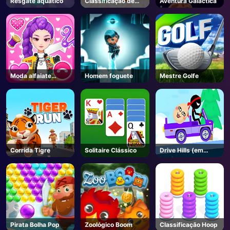
Resgate aquático
Classificação de
Aventura Galáctica
bolhas
AD
Moda alfaiate
Homem foguete
Mestre Golfe
roupas 3D
Corrida Tigre
Solitaire Clássico
Drive Hills (em
inglês)
Pirata Bolha Pop
Zoológico Boom
Classificação Hoop