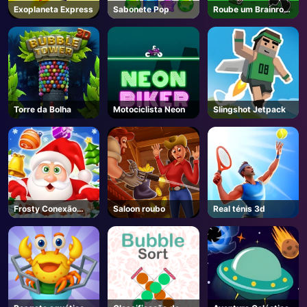
Exoplaneta Express
Sabonete Pop
Roube um Brainrot-
Unblocked Online
Jogos
Torre da Bolha
Motociclista Neon
Slingshot Jetpack
Frosty Conexão
Saloon roubo
Real ténis 3d
Quest