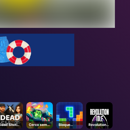
Dead Shot
Cerco sem
Bloque
Revolution
IO
fim
Puzzle
Idle