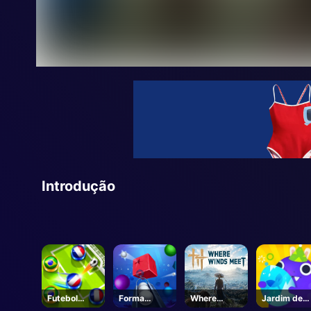
Introdução
Futebol
Forma
Where
Jardim de
Inverno
esmagamen
Winds Meet
plantas de