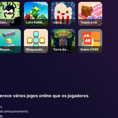
Unblocked
Goo
Luta Reino
caixa
Toque e vá
pegajoso
2.0
Ropcorn
Bloque
Bloqueador
Torre da
Suma 2048
Explosão 3D
de cor
Bolha
rece vários jogos online que os jogadores
s.
o de armazenamento.
de.