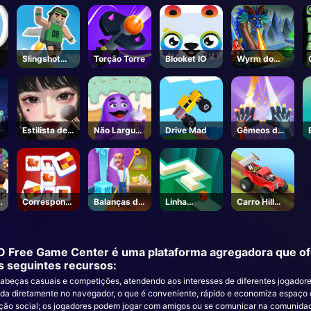
Slingshot
Torção Torre
Blooket IO
Wyrm do
Jetpack
Mal
Estilista de
Não Largue
Drive Mad
Gêmeos de
maquiagem
o Grimace
gelo e fogo
e
Correspond
Balanças de
Linha
Carro Hill
ência de
jardim 3D
Dançando
Dash
memória
 O Free Game Center é uma plataforma agregadora que ofe
s seguintes recursos:
cabeças casuais e competições, atendendo aos interesses de diferentes jogadore
gada diretamente no navegador, o que é conveniente, rápido e economiza espaç
ração social; os jogadores podem jogar com amigos ou se comunicar na comunida