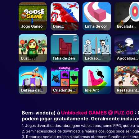
to
- Steam
bolso
Jogo Ganso
Dino
Linha de cor
Escalada
Transformar
faca
Corrida
Luz
fatia de Zen
Ladrão
Apocalipse
vermelha
Puzzle
Moto
Luz verde
Defesa da
Criador de
Idle Ant
Restaurant
Torre do
Avatar de
aberto
Monstro
Catálogo -
Roblox
Bem-vindo(a) à
Unblocked GAMES @ PUZ.GG
:
podem jogar gratuitamente. Geralmente inclui o
1. Jogos diversificados: abrangem vários tipos, como RPG, quebra-
2. Sem necessidade de download: a maioria dos jogos pode ser jo
3. Recursos sociais: muitas plataformas oferecem funções de inte