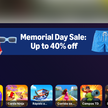
Corda Ninja
Rápido a
Corrida sem
Campos TD
bordo
fim do metrô