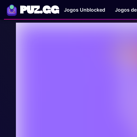
PUZ.GG
Jogos Unblocked
Jogos de