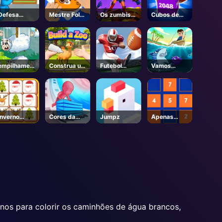
Defesa
Mestre Fold
Os zumbis
Cubos de
Zombie
Papel
não podem
tiro
saltar 2
empilhamen
Construa um
Futebol
Vamos
to ovelhas
Zoológico -
americano
pescar
Roblox
chutes
Inverno
Cores da
Jumpz
Apenas
Natal
pilha
Divida
Mahjong
nos para colorir os caminhões de água brancos,