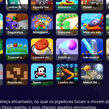
Janitor AI
Agente Vai
Aventura
DUMP -
Rafting
Roblox
Segurança
Monumento
Desenha
Mais um voo
rodoviária
de 4 cores
defesa
Crescer um
Loucura de
Catch-a-
rolo espiral
Jardim -
cozinha
pult
Unblocked
Online Jogos
Puzzle de
Roper
Lendas do
MotoX3M 6
madeira de
Pinball
Terra
bloco
Esprituosa
abeça encantador, no qual os jogadores tocam e movem pi
física realista, o jogo oferece desafios envolventes.