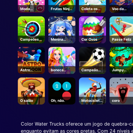
Moda
Frutas Ninja
Coleta os
Voo da
alfaiate
Online
presentes
Bruxa
roupas 3D
de Natal
Campeões
Menina
Cor Ovos
Passe Feliz
de tiro com
Mágica 4
arco
Astro
boneca
Campeão
Jumpy
Tycoon
princesa
Futebol
Macaco Joe
vestir
O salão
Oh, não.
Motocicleta
coro
Shinecool
Stunt
Color Water Trucks oferece um jogo de quebra-c
enquanto evitam as cores pretas. Com 24 níveis e 