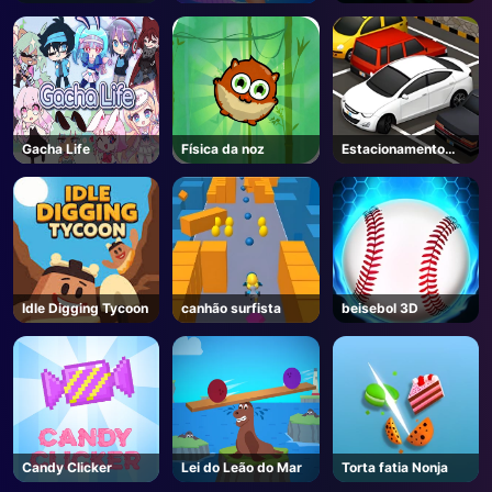
Gacha Life
Física da noz
Estacionamento
Carro
Idle Digging Tycoon
canhão surfista
beisebol 3D
Candy Clicker
Lei do Leão do Mar
Torta fatia Nonja