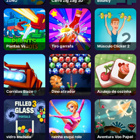
ZUNO
Carro Zig Zag 3D
Bouncy
AD
Plantas Vs
Tiro garrafa
Músculo Clicker 2
Brainrots -
Unblocked Online
Game
Corridas Blaze
Dino atirador
Azulejo de cozinha
vidro enchido
rainha esqui rolo
Aventura Voo Papel