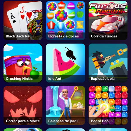
Black Jack Rei
Floresta de doces
Corrida Furiosa
Crushing Ninjas
Idle Ant
Explosão bola
Correr para a Morte
Balanças de jardim
Pedra Pop
3D