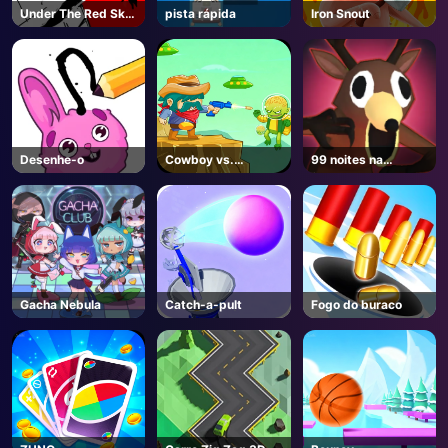
Under The Red Sky
pista rápida
Iron Snout
Parkour
Desenhe-o
Cowboy vs.
99 noites na
marcianos
floresta-
Unblocked Online
Jogos
Gacha Nebula
Catch-a-pult
Fogo do buraco