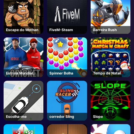
Escape do Wothan
FiveM-Steam
Barreira Rush
Estrela Mundial
Spinner Bolha
Tempo de Natal
Cricket
Escolha-me
corredor Sling
Slope