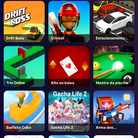
AD
Drift Boss
Cricket
Estacionamento
Carro
Trio Online
Alta ou baixa
Mestre da piscina
Surfista Cubo
Gacha Life 2
Arma dos
sobreviventes