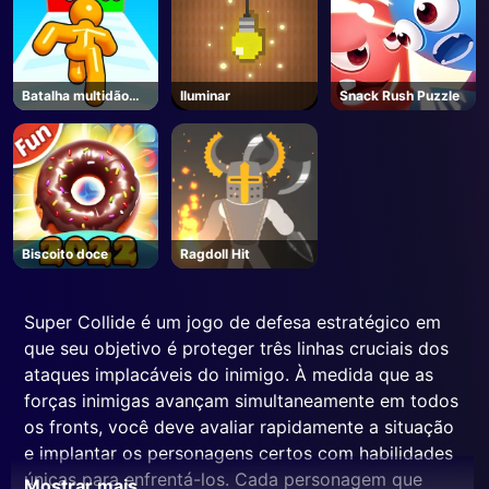
Batalha multidão
Iluminar
Snack Rush Puzzle
Stickmen
Biscoito doce
Ragdoll Hit
Super Collide é um jogo de defesa estratégico em
que seu objetivo é proteger três linhas cruciais dos
ataques implacáveis do inimigo. À medida que as
forças inimigas avançam simultaneamente em todos
os fronts, você deve avaliar rapidamente a situação
e implantar os personagens certos com habilidades
únicas para enfrentá-los. Cada personagem que
Mostrar mais