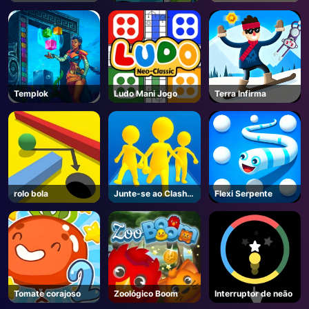
Marte
Templok
Ludo Mani Jogo
Terra Infirma
rolo bola
Junte-se ao Clash
Flexi Serpente
3D Online
Tomate corajoso
Zoológico Boom
Interruptor de neão