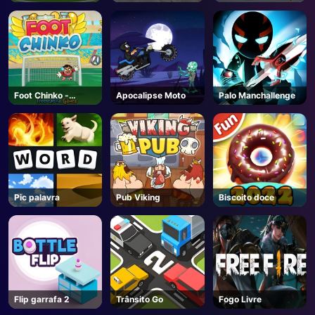
sushi
Blitz
Foot Chinko -
Apocalipse Moto
Palo Manchallenge
Unblocked Jogos
Pic palavra
Pub Viking
Biscoito doce
Flip garrafa 2
Trânsito Go
Fogo Livre