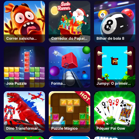
Correr salsicha
Corredor do Papai
Bilhar de bola 8
Correr
Noel
Joia Puzzle
Forma
Jumpy: O primeiro
esmagamento
saltador
Dino Transformar
Puzzle Mágico
Póquer Pai Gow
Corrida