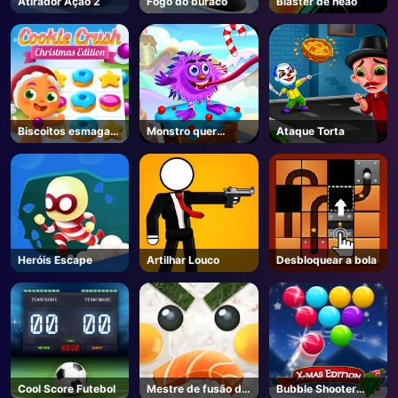
Atirador Ação 2
Fogo do buraco
Blaster de neão
AD
Biscoitos esmagam
Monstro quer
Ataque Torta
Natal
doces
Heróis Escape
Artilhar Louco
Desbloquear a bola
Cool Score Futebol
Mestre de fusão de
Bubble Shooter