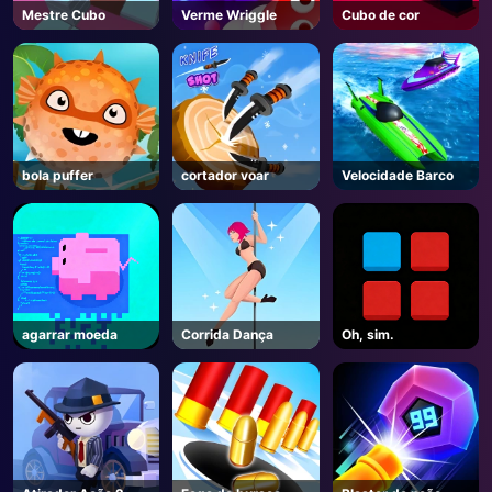
Mestre Cubo
Verme Wriggle
Cubo de cor
bola puffer
cortador voar
Velocidade Barco
agarrar moeda
Corrida Dança
Oh, sim.