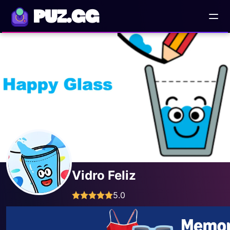
PUZ.GG
Vidro Feliz
5.0