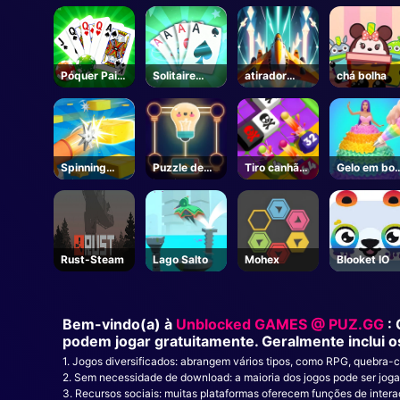
ento
Póquer Pai
Solitaire
atirador
chá bolha
Gow
Ouro
alma
Spinning
Puzzle de
Tiro canhão
Gelo em bol
atirador
iluminação
fusão
de boneca
defesa
Rust-Steam
Lago Salto
Mohex
Blooket IO
Bem-vindo(a) à
Unblocked GAMES @ PUZ.GG
:
podem jogar gratuitamente. Geralmente inclui o
1. Jogos diversificados: abrangem vários tipos, como RPG, quebra-
2. Sem necessidade de download: a maioria dos jogos pode ser jo
3. Recursos sociais: muitas plataformas oferecem funções de inte