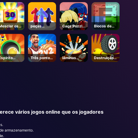
Prêmio
Roblox
Mesclar os
peças
Caça Puzzle
Blocos de
números
gelatina
Ladybug
elementos
Espírito
Três pontos
lâminas
Destruição
Sprint
Rush
ardentes
da roda
rece vários jogos online que os jogadores
s.
o de armazenamento.
de.