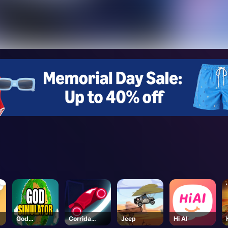
God
Corrida
Jeep
Hi AI
Simulator
Estrada.io