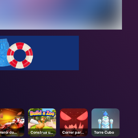
Herói do
Construa um
Correr para
Torre Cubo
Grande
Zoológico -
a Morte