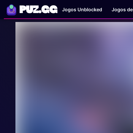
PUZ.GG
Jogos Unblocked
Jogos de