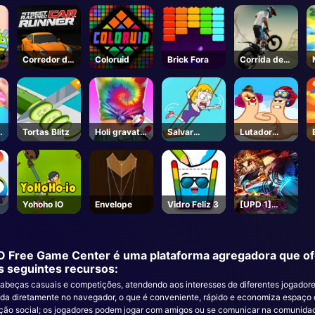
Corredor de
Coloruid
Brick Fora
Corrida de
Carro de
bicicletas IO
Corrida de
Rua
o
Tortas Blitz
Holi gravata
Salvar
Lutador
corante
Garota
polegar
Natal
Yohoho IO
Envelope
Vidro Feliz 3
[UPD 1]
Anime
Crusaders -
Roblox
 O Free Game Center é uma plataforma agregadora que ofe
s seguintes recursos:
cabeças casuais e competições, atendendo aos interesses de diferentes jogadore
gada diretamente no navegador, o que é conveniente, rápido e economiza espaç
ração social; os jogadores podem jogar com amigos ou se comunicar na comunida