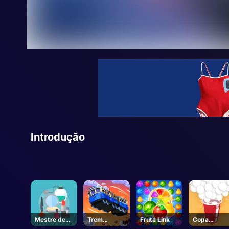
Introdução
Mestre de
Trem
Fruta Link
Copa
armazenam
Serpente
Overflow