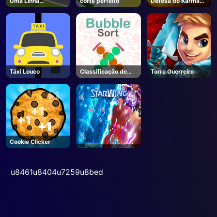
Uma Linha
corte perfeito
Defesa do Karmax
Expressa
3
Táxi Louco
Classificação de
Torre Guerreiro
bolhas
Cookie Clicker
u8461u8404u7259u8bed