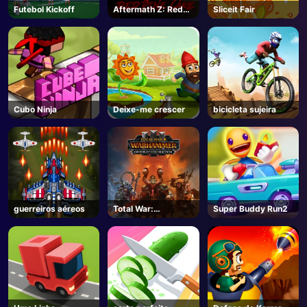
Futebol Kickoff
Aftermath Z: Red
Sliceit Fair
Pine Lake - Steam
Cubo Ninja
Deixe-me crescer
bicicleta sujeira
guerreiros aéreos
Total War:
Super Buddy Run2
WARHAMMER III -
Steam