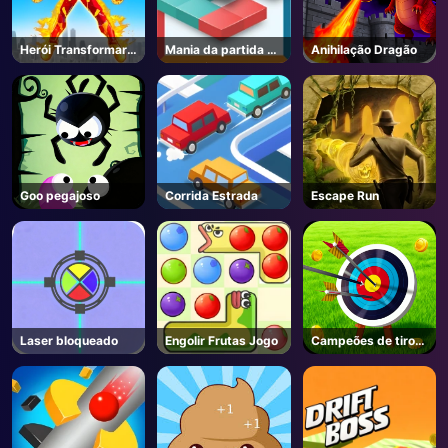
Herói Transformar
Mania da partida de
Anihilação Dragão
Correr
bloqueio
Goo pegajoso
Corrida Estrada
Escape Run
Laser bloqueado
Engolir Frutas Jogo
Campeões de tiro
com arco