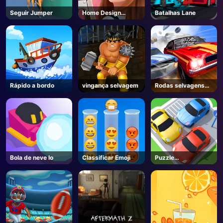
Seguir Jumper
Home Design
Batalhas Lane
Sonhador
Rápido a bordo
vingança selvagem
Rodas selvagens
3D
Bola de neve Io
Classificar Emoji
Puzzle
Estacionamento 3d