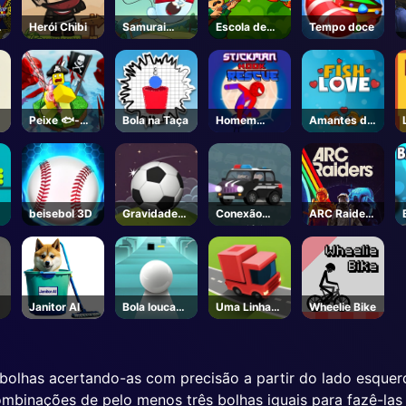
Herói Chibi
Samurai
Escola de
Tempo doce
Coelho
Voo
Peixe 🐟-
Bola na Taça
Homem
Amantes do
Roblox
Aranha
peixe
Gancho
Resgate
beisebol 3D
Gravidade
Conexão
ARC Raiders
Futebol
rodoviária
- Steam
Janitor AI
Bola louca
Uma Linha
Wheelie Bike
3D
Expressa
 bolhas acertando-as com precisão a partir do lado esquerd
combinações de pelo menos três bolhas iguais para fazê-las