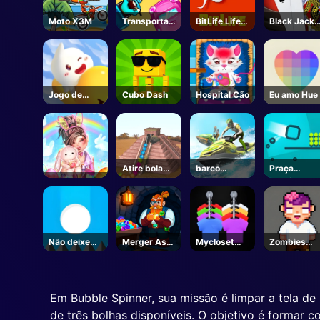
Moto X3M
Transportad
BitLife Life
Black Jack
ores IO
Simulator -
Rei
Unblocked
Jogos Online
Jogo de
Cubo Dash
Hospital Cão
Eu amo Hue
salto alto
Atire bola
barco
Praça
Zuma2
condução
Gravidade
Não deixe
Merger As
Mycloset
Zombies
cair a bola
Gems
Roupas
Pixel
branca
Classificar
Puzzle
Em Bubble Spinner, sua missão é limpar a tela de
de três bolhas disponíveis. O objetivo é formar 