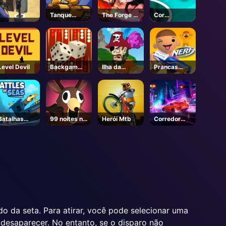
Tanque
The Forge -
Cor
Herói Online
BETA -
perseguição
Roblox
Level Devil
Backgammo
Ilha da
Prancas
n
Barba Negra
épicas Nerf
Batalhas
99 noites na
Herói Mtb
Corredor
dos Mares
floresta-
Rampage
Unblocked
Online Jogos
o da seta. Para atirar, você pode selecionar uma
 desaparecer. No entanto, se o disparo não