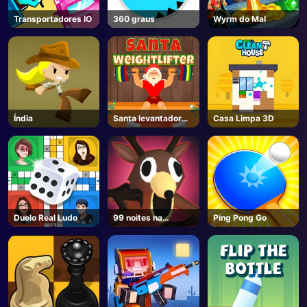
Transportadores IO
360 graus
Wyrm do Mal
Índia
Santa levantador
Casa Limpa 3D
de peso
Duelo Real Ludo
99 noites na
Ping Pong Go
floresta - Roblox