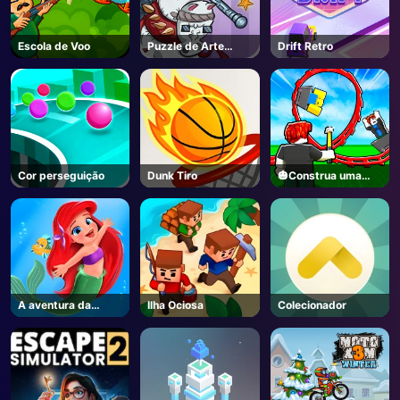
Escola de Voo
Puzzle de Arte
Drift Retro
Swipe
Cor perseguição
Dunk Tiro
🎃Construa uma
montanha-russa🎢
- Roblox
A aventura da
Ilha Ociosa
Colecionador
pequena sereia