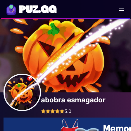
PUZ.GG
abobra esmagador
5.0