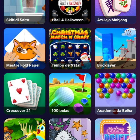
Skibidi Salto
zBall 4 Halloween
Azulejo Mahjong
Mestre Fold Papel
Tempo de Natal
Bricklayer
Crossover 21
100 bolas
Academia da Bolha
AD