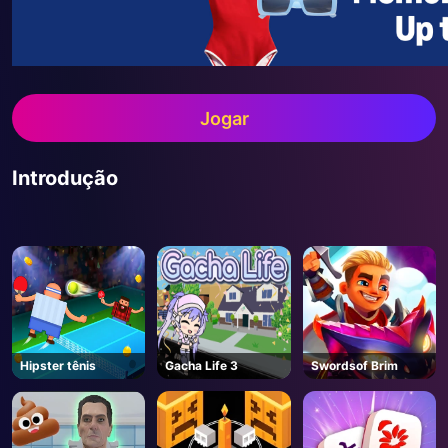
Jogar
Introdução
Hipster tênis
Gacha Life 3
Swordsof Brim