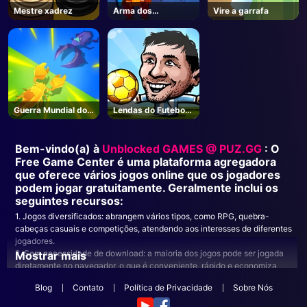
Mestre xadrez
Arma dos
Vire a garrafa
sobreviventes
Guerra Mundial dos
Lendas do Futebol
Insetos
2019
Bem-vindo(a) à
Unblocked GAMES @ PUZ.GG
: O
Free Game Center é uma plataforma agregadora
que oferece vários jogos online que os jogadores
podem jogar gratuitamente. Geralmente inclui os
seguintes recursos:
1. Jogos diversificados: abrangem vários tipos, como RPG, quebra-
cabeças casuais e competições, atendendo aos interesses de diferentes
jogadores.
2. Sem necessidade de download: a maioria dos jogos pode ser jogada
Mostrar mais
diretamente no navegador, o que é conveniente, rápido e economiza
espaço de armazenamento.
Blog
Contato
Política de Privacidade
Sobre Nós
3. Recursos sociais: muitas plataformas oferecem funções de interação
social; os jogadores podem jogar com amigos ou se comunicar na