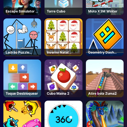
Escape Simulator 2
Torre Cubo
Moto X3M Winter
- Steam
Ladrão Puzzle
Inverno Natal
Geometry Dash
Online
Mahjong
Unblocked
Toque Desbloquear
Cubo Maina 2
Atire bola Zuma2