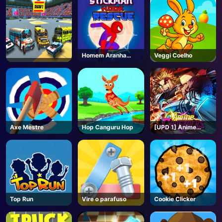
Homem Aranha
Veggi Coelho
Gancho Resgate
Axe Mestre
Hop Canguru Hop
[UPD 1] Anime
Crusaders - Roblox
Top Run
Vire o parafuso
Cookie Clicker