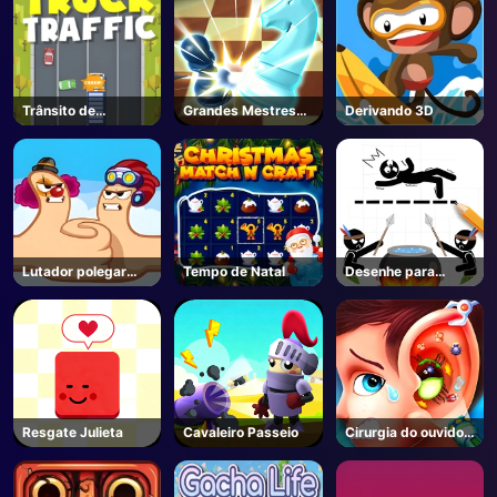
Trânsito de
Grandes Mestres
Derivando 3D
caminhões
de Xadrez
Lutador polegar
Tempo de Natal
Desenhe para
Natal
salvar
Resgate Julieta
Cavaleiro Passeio
Cirurgia do ouvido
engraçado 2