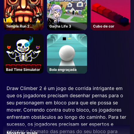
Temple Run 2
Gacha Life 3
Cubo de cor
Queda da selva
Bad Time Simulator
Bola engraçada
Draw Climber 2 é um jogo de corrida intrigante em
que os jogadores precisam desenhar pernas para o
seu personagem em bloco para que ele possa se
mover. Correndo contra outro bloco, os jogadores
enfrentam obstáculos ao longo do caminho. Para ter
sucesso, os jogadores precisam ser espertos e
adaptar o formato das pernas do seu bloco para
Mostrar mais