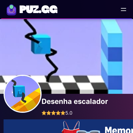
PUZ.GG
Desenha escalador
5.0