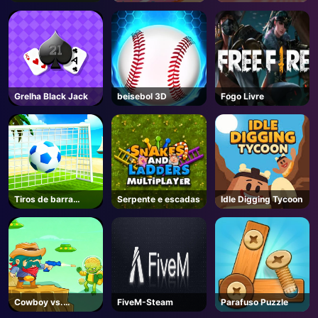
Grelha Black Jack
beisebol 3D
Fogo Livre
Tiros de barra
Serpente e escadas
Idle Digging Tycoon
cruzada
Cowboy vs.
FiveM-Steam
Parafuso Puzzle
marcianos