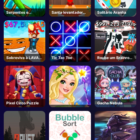
Serpentes e
Santa levantador
Solitário Aranha
Escadas
de peso
Sobreviva à LAVA
Tic Tac Toe
Roube um Brainrot -
para Brainrots! -
Roblox
Roblox
Pixel Circo Puzzle
Gacha Nebula