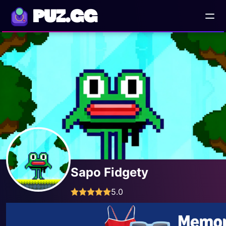
PUZ.GG
Sapo Fidgety
5.0