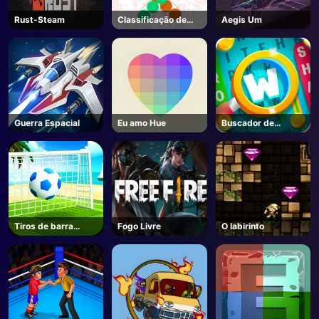
Rust-Steam
Classificação de
Aegis Um
bolhas
Guerra Espacial
Eu amo Hue
Buscador de
palavras
Tiros de barra
Fogo Livre
O labirinto
cruzada