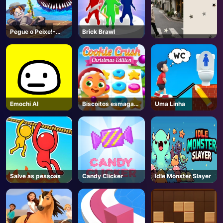
Pegue o Peixe!-
Brick Brawl
Unblocked Online
Game
Emochi AI
Biscoitos esmagam
Uma Linha
Natal
Salve as pessoas
Candy Clicker
Idle Monster Slayer
AD