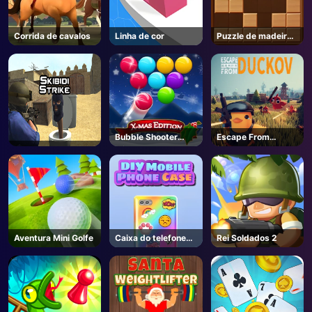
Corrida de cavalos
Linha de cor
Puzzle de madeira
de bloco
Bubble Shooter
Escape From
Blitz
Duckov - Steam
Aventura Mini Golfe
Caixa do telefone
Rei Soldados 2
DIY