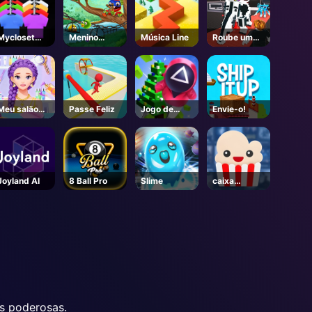
Mycloset
Menino
Música Line
Roube um
Roupas
Pebble
Brainrot -
Classificar
Roblox
Puzzle
Meu salão
Passe Feliz
Jogo de
Envie-o!
de cabelo
Squid Ano
moda
Novo sob
Proteção
Joyland AI
8 Ball Pro
Slime
caixa
Ropcorn
s poderosas.