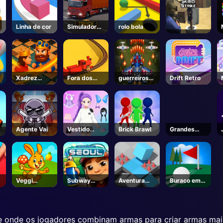
Linha de cor
Simulador
rolo bola
de caminhão
Xadrez
Fora dos
guerreiros
Drift Retro
Júnior
trilhos 3D
aéreos
Agente Vai
Vestido
Brick Brawl
Grandes
Princesa
Mestres de
Mágica
Xadrez
Veggi
Subway
Aventura
Buraco em
Coelho
Surfers em
Amazing
um
Seul
Cube
 onde os jogadores combinam armas para criar armas mai