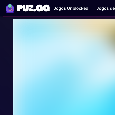
PUZ.GG
Jogos Unblocked
Jogos de