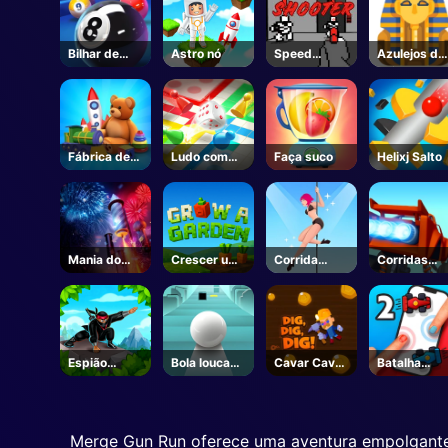
Bilhar de
Astro nó
Speed
Azulejos do
bola 8
Shooter
Egito
Fábrica de
Ludo com
Faça suco
Helixj Salto
brinquedos
amigos
Mania do
Crescer um
Corrida
Corridas
Trabalho do
Jardim -
Dança
Blaze
Fogo
Unblocked
Online Jogos
Espião
Bola louca
Cavar Cavar
Batalha
Snappy
3D
Cavar
Jogador
Merge Gun Run oferece uma aventura empolgante