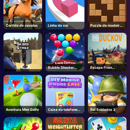
Corrida de cavalos
Linha de cor
Puzzle de madeira
de bloco
Bubble Shooter
Escape From
Blitz
Duckov - Steam
Aventura Mini Golfe
Caixa do telefone
Rei Soldados 2
DIY