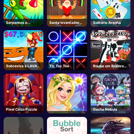
Serpentes e
Santa levantador
Solitário Aranha
Escadas
de peso
Sobreviva à LAVA
Tic Tac Toe
Roube um Brainrot -
para Brainrots! -
Roblox
Roblox
Pixel Circo Puzzle
Gacha Nebula