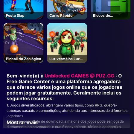
Festa Slap
Carro Rápido
Blocos de
elementos
Pinball do Zoológico
Luz vermelha Luz
verde
Bem-vindo(a) à
Unblocked GAMES @ PUZ.GG
: O
Free Game Center é uma plataforma agregadora
que oferece vários jogos online que os jogadores
podem jogar gratuitamente. Geralmente inclui os
seguintes recursos:
1. Jogos diversificados: abrangem vários tipos, como RPG, quebra-
cabeças casuais e competições, atendendo aos interesses de diferentes
jogadores.
2. Sem necessidade de download: a maioria dos jogos pode ser jogada
Mostrar mais
diretamente no navegador, o que é conveniente, rápido e economiza
espaço de armazenamento.