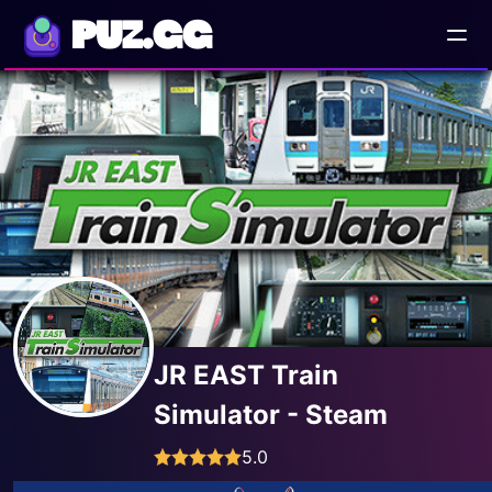
PUZ.GG
JR EAST Train
Simulator - Steam
5.0