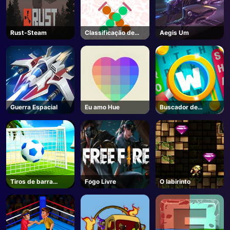
Rust-Steam
Classificação de
Aegis Um
bolhas
Guerra Espacial
Eu amo Hue
Buscador de
palavras
Tiros de barra
Fogo Livre
O labirinto
cruzada