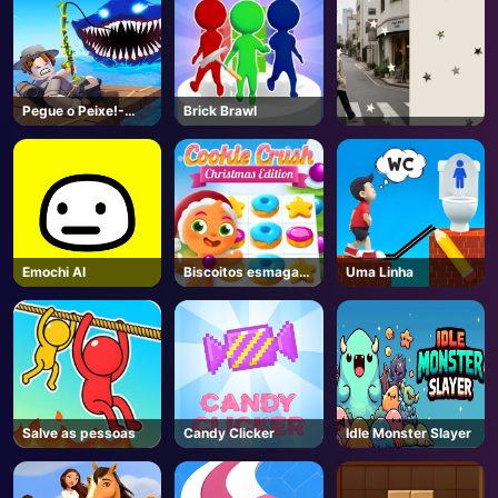
Pegue o Peixe!-
Brick Brawl
Unblocked Online
Game
Emochi AI
Biscoitos esmagam
Uma Linha
Natal
Salve as pessoas
Candy Clicker
Idle Monster Slayer
AD