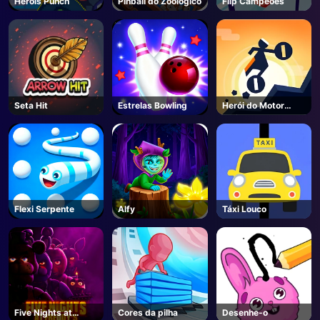
Heróis Punch
Pinball do Zoológico
Flip Campeões
Seta Hit
Estrelas Bowling
Herói do Motor
Online
Flexi Serpente
Alfy
Táxi Louco
Five Nights at
Cores da pilha
Desenhe-o