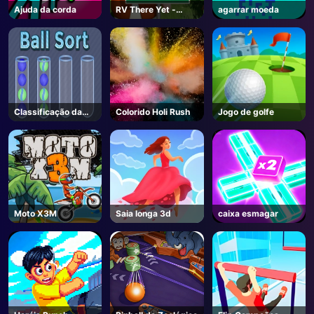
Ajuda da corda
RV There Yet -
agarrar moeda
Steam
Classificação da
Colorido Holi Rush
Jogo de golfe
bola
Moto X3M
Saia longa 3d
caixa esmagar