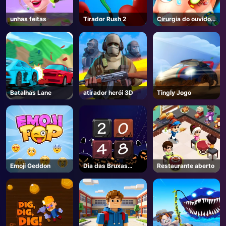
unhas feitas
Tirador Rush 2
Cirurgia do ouvido
engraçado 2
Batalhas Lane
atirador herói 3D
Tingly Jogo
Emoji Geddon
Dia das Bruxas
Restaurante aberto
2048