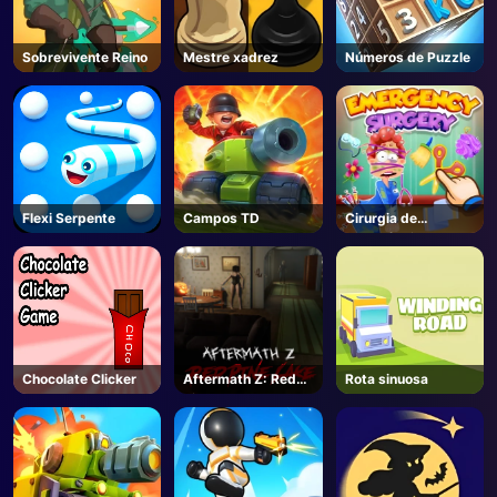
Sobrevivente Reino
Mestre xadrez
Números de Puzzle
Flexi Serpente
Campos TD
Cirurgia de
emergência
Chocolate Clicker
Aftermath Z: Red
Rota sinuosa
Pine Lake - Steam