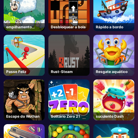
empilhamento
Desbloquear a bola
Rápido a bordo
ovelhas
Passe Feliz
Rust-Steam
Resgate aquático
Escape do Wothan
Solitário Zero 21
suculento Dash
AD