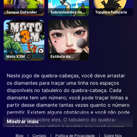
Tanque Defender
Sobreviventes de
Toppers feitiçaria
Marte
Moto X3M
Estilista de
maquiagem
Neste jogo de quebra-cabeças, você deve arrastar
os diamantes para traçar uma linha nos espaços
disponíveis no tabuleiro do quebra-cabeça. Cada
diamante tem um número; você pode traçar linhas a
partir desse diamante tantas vezes quanto o número
permitir. Existem alguns obstáculos e você não pode
traçar linhas sobre eles. O tabuleiro do quebra-
Mostrar mais
cabeça fica mais difícil à medida que você avança
pelos níveis. Se você traçar as linhas de forma
Blog
Contato
Política de Privacidade
Sobre Nós