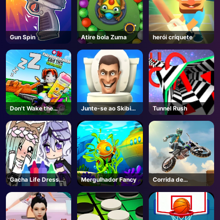
Gun Spin
Atire bola Zuma
herói críquete
Don't Wake the
Junte-se ao Skibidi
Tunnel Rush
Brainrots! - Roblox
Clash 3D
Gacha Life Dress
Mergulhador Fancy
Corrida de
Up
bicicletas 3