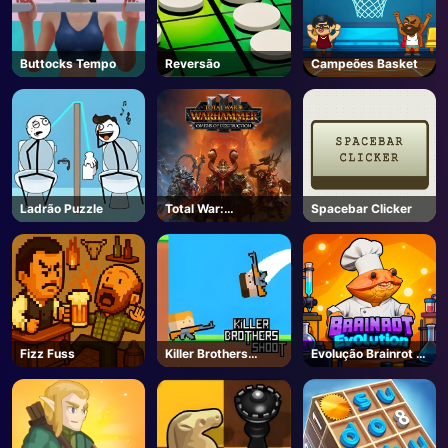
Buttocks Tempo
Reversão
Campeões Basket
Ladrão Puzzle
Total War:
Spacebar Clicker
WARHAMMER III -
Steam
Fizz Fuss
Killer Brothers
Evolução Brainrot -
atirar
Roblox