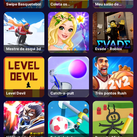
Swipe Basquetebol
Coleta os
Meu salão de
presentes de Natal
cabelo moda
Mestre de esqui 3d
Evade - Roblox
Level Devil
Catch-a-pult
Três pontos Rush