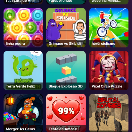
[🏴‍☠️] Luta de Anime
Futebol chute
Desenha Minha
- Roblox
Aventura
AD
linha pedra
Grimace vs Skibidi
herói ciclismo
Terra Verde Feliz
Bloque Explosão 3D
Pixel Circo Puzzle
Merger As Gems
Teste de Amor e