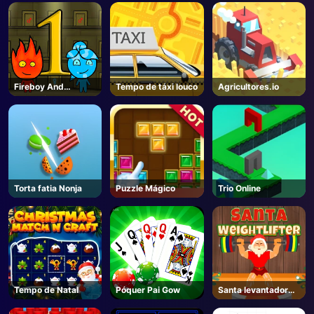
Fireboy And
Tempo de táxi louco
Agricultores.io
Watergirl 1
Torta fatia Nonja
Puzzle Mágico
Trio Online
Tempo de Natal
Póquer Pai Gow
Santa levantador
de peso