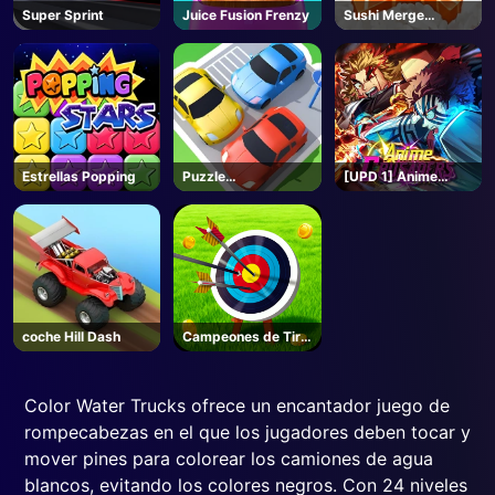
Super Sprint
Juice Fusion Frenzy
Sushi Merge
Master
Estrellas Popping
Puzzle
[UPD 1] Anime
Aparcamiento 3d
Crusaders - Roblox
coche Hill Dash
Campeones de Tiro
con Arco
Color Water Trucks ofrece un encantador juego de
rompecabezas en el que los jugadores deben tocar y
mover pines para colorear los camiones de agua
blancos, evitando los colores negros. Con 24 niveles