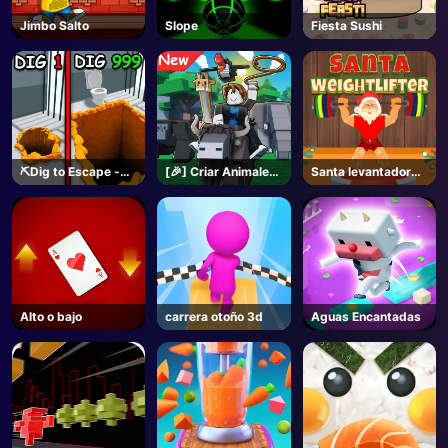
Jimbo Salto
Slope
Fiesta Sushi
⛏️Dig to Escape -
[🎉] Criar Animales
Santa levantador
Roblox
- Roblox
de pesas
Alto o bajo
carrera otoño 3d
Aguas Encantadas