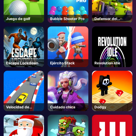
Juego de golf
Bubble Shooter Pro
Defensor del
tanque
Escape Lockdown
Ejército Stack
Revolution Idle
Velocidad de
Cuidado chica
Dodgy
cuenta 3D