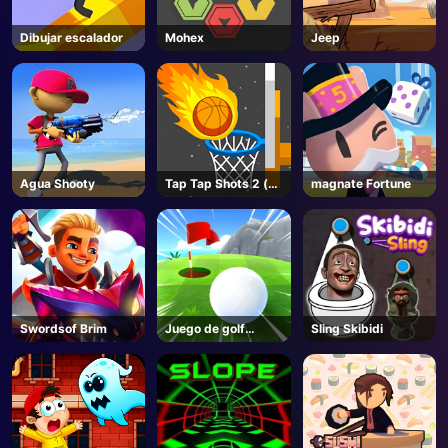
Dibujar escalador
Mohex
Jeep
Agua Shooty
Tap Tap Shots 2 (en
magnate Fortune
inglés)
Swordsof Brim
Juego de golf
Sling Skibidi
Spark