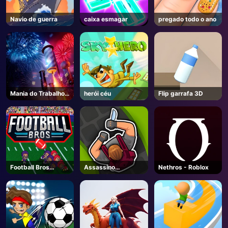
Navio de guerra
caixa esmagar
pregado todo o ano
Mania do Trabalho
herói céu
Flip garrafa 3D
do Fogo
Football Bros
Assassino
Nethros - Roblox
Unblocked
Assassino