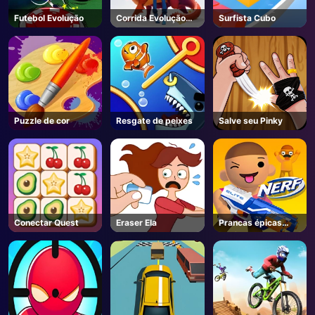
Futebol Evolução
Corrida Evolução
Surfista Cubo
AD
Animal
Puzzle de cor
Resgate de peixes
Salve seu Pinky
Conectar Quest
Eraser Ela
Prancas épicas
Nerf