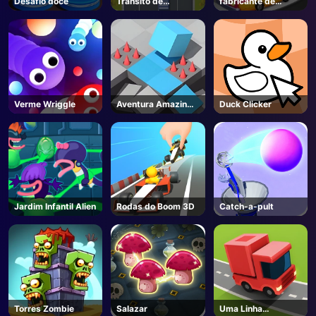
Desafio doce
Trânsito de
fabricante de
caminhões
alimentos de rua
Verme Wriggle
Aventura Amazing
Duck Clicker
Cube
Jardim Infantil Alien
Rodas do Boom 3D
Catch-a-pult
Torres Zombie
Salazar
Uma Linha