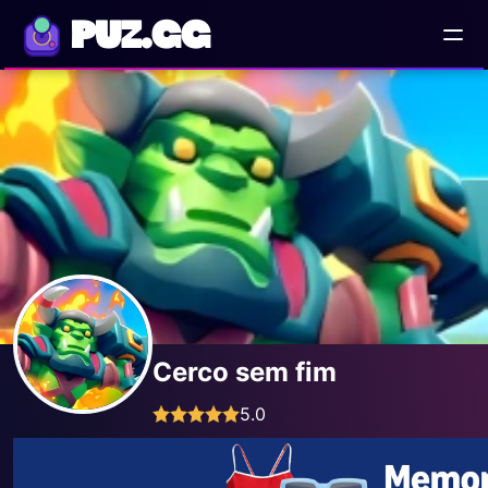
PUZ.GG
Cerco sem fim
5.0