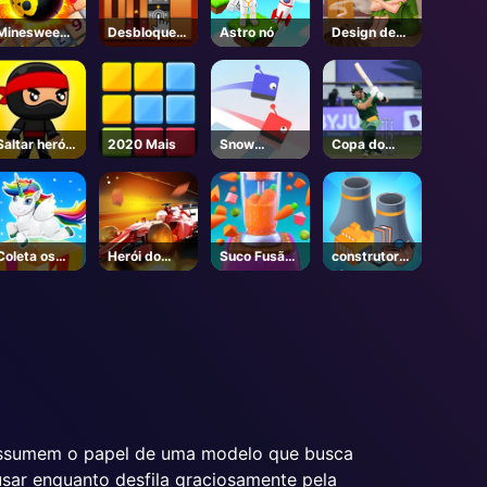
Minesweepe
Desbloquear
Astro nó
Design de
r Clássico
a bola
fusão
Saltar herói
2020 Mais
Snow
Copa do
Ninja
Racing.io
Mundo Icc
(em inglês)
T20
Coleta os
Herói do
Suco Fusão
construtor
presentes
Grande
Frenzy
fábrica
de Natal
Prêmio
assumem o papel de uma modelo que busca
 usar enquanto desfila graciosamente pela