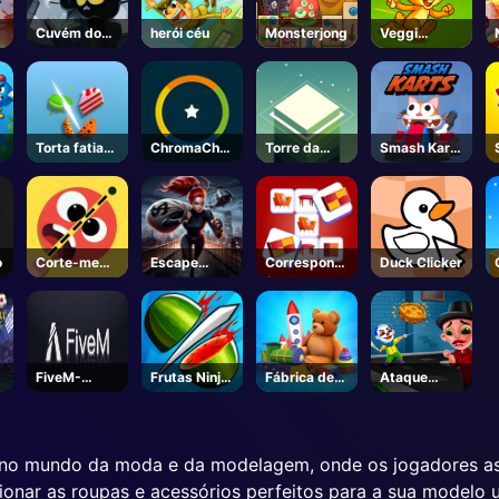
Cuvém dos
herói céu
Monsterjong
Veggi
Gatos
Coelho
Místicos
Torta fatia
ChromaChall
Torre da
Smash Karts
Nonja
enge
Caixa
Unblocked
o
Corte-me
Escape
Correspond
Duck Clicker
fora
saltador
ência de
piso
memória
FiveM-
Frutas Ninja
Fábrica de
Ataque
Steam
Online
brinquedos
Torta
va no mundo da moda e da modelagem, onde os jogadores 
ecionar as roupas e acessórios perfeitos para a sua modelo