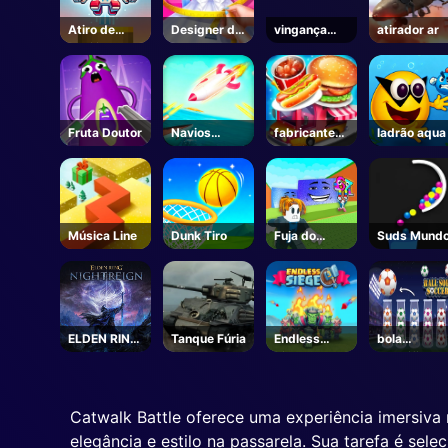
Atiro de
Designer de
vingança
atirador ar
habilidade
Moda
selvagem
Fruta Doutor
Navios
fabricante
ladrão aqua
Armada
de alimentos
de rua
Música Line
Dunk Tiro
Fuja do
Suds Mund
Tsunami
para
Brainrots! -
Roblox
ELDEN RING
Tanque Fúria
Endless
bola
NIGHTREIGN
Siege
classificar
-Steam
futebol
Catwalk Battle oferece uma experiência imersi
elegância e estilo na passarela. Sua tarefa é sel