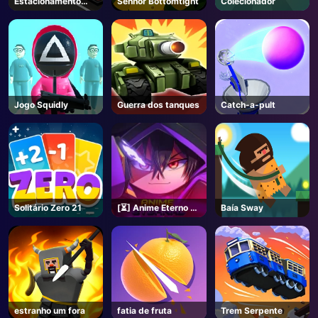
Estacionamento
Senhor Bottomtight
Colecionador
Carro
AD
Jogo Squidly
Guerra dos tanques
Catch-a-pult
Solitário Zero 21
[⏳] Anime Eterno -
Baía Sway
Roblox
estranho um fora
fatia de fruta
Trem Serpente