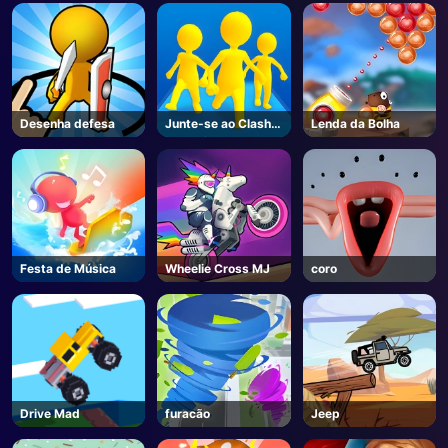
Desenha defesa
Junte-se ao Clash
Lenda da Bolha
3D Online
Festa de Música
Wheelie Cross MJ
coro
Drive Mad
furacão
Jeep