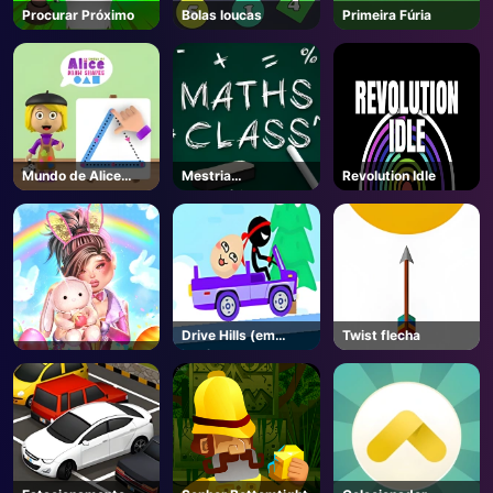
Procurar Próximo
Bolas loucas
Primeira Fúria
Mundo de Alice
Mestria
Revolution Idle
Desenhar Formas
Matemática
Drive Hills (em
Twist flecha
inglês)