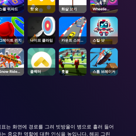
스펠 위자드
핫 슛
화살 꼬기
Wheelie
Cross MJ
그레이트 펀치
나이프 클라임
카운트 스피드
스킬 샷
3D
Snow Rider
콜렉터
훗볼
스톰 브레이커
언블록드
. 목표는 화면에 경로를 그려 빗방울이 병으로 흘러 들어
는 중요한 역할에 대한 인식을 높입니다. 해피 그린