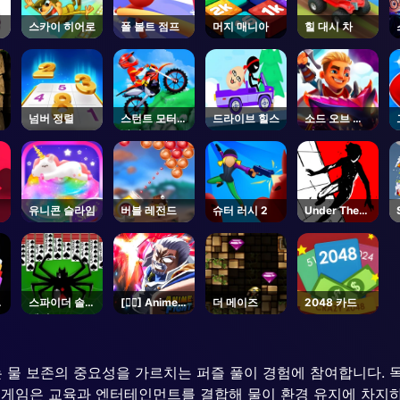
스카이 히어로
폴 볼트 점프
머지 매니아
힐 대시 차
넘버 정렬
스턴트 모터
드라이브 힐스
소드 오브 브
사이클
림
유니콘 슬라임
버블 레전드
슈터 러시 2
Under The
Red Sky
Parkour
의
스파이더 솔리
[🏴‍☠️] Anime
더 메이즈
2048 카드
테어 2
Fight -
Roblox
플레이어는 물 보존의 중요성을 가르치는 퍼즐 풀이 경험에 참여합니다
이 게임은 교육과 엔터테인먼트를 결합해 물이 환경 유지에 차지하