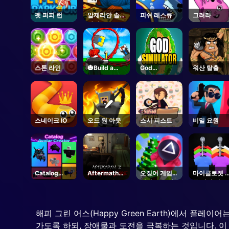
펫 퍼피 런
알제리안 솔리
피쉬 레스큐
그려라
테어
스톤 라인
🎃Build a
God
워산 탈출
Roller
Simulator
Coaster🎢 -
Roblox
스네이크 IO
오드 원 아웃
스시 피스트
비밀 요원
Catalog
Aftermath
오징어 게임
마이클로젯 
Avatar
Z: Red Pine
새해 보호 하
류 정렬 퍼즐
Creator -
Lake -
에
Roblox
Steam
해피 그린 어스(Happy Green Earth)에서 
가도록 하되, 장애물과 도전을 극복하는 것입니다. 