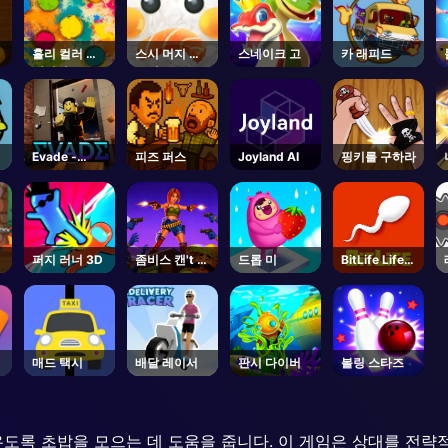
홀리 컬러 크
스시 머지 마
스네이크 고
카 래피드
레이지
스터
Evade -
피즈 퍼스
Joyland AI
핑키를 구하라
Roblox
퍼지 러너 3D
좀비스 캔't 점
드롭 미
BitLife Life
프 2
Simulator
매드 택시
배달 레이서
판시 다이버
볼링 스타즈
도록 초밥을 모으는 데 도움을 줍니다. 이 게임은 상대를 전략적