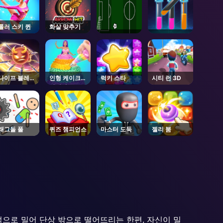
롤러 스키 퀸
화살 맞추기
나이프 블레이
인형 케이크
럭키 스타
시티 런 3D
드
아이싱
래그돌 폴
퀴즈 챔피언스
마스터 도둑
젤리 붐
으로 밀어 단상 밖으로 떨어뜨리는 한편, 자신이 밀