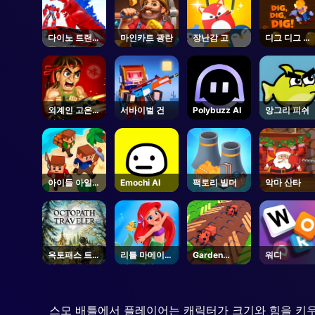
다이노 트랜스
마인카트 광란
장난감 고
디그 디그 디
폼 레이스
그
외계인 고온
서바이벌 건
Polybuzz AI
앙그리 피쉬
와일드
아이들 아일랜
Emochi AI
팩토리 빌더
악마 산타
드
옥토패스 트래
리틀 마메이드
Garden
워디
블러 0
어드벤처
Tower
(OCTOPATH
Defense 🌻 -
TRAVELER
Roblox
0) - Steam
스모 배틀에서 플레이어는 캐릭터가 크기와 힘을 키우