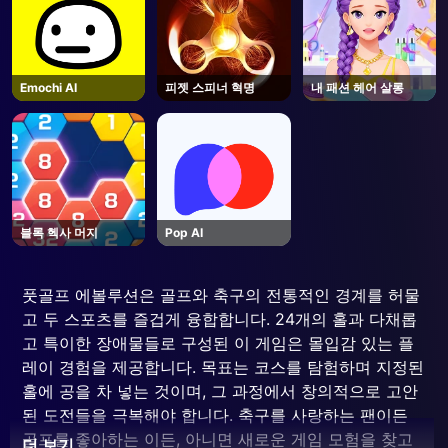
Emochi AI
피젯 스피너 혁명
내 패션 헤어 살롱
블록 헥사 머지
Pop AI
풋골프 에볼루션은 골프와 축구의 전통적인 경계를 허물
고 두 스포츠를 즐겁게 융합합니다. 24개의 홀과 다채롭
고 특이한 장애물들로 구성된 이 게임은 몰입감 있는 플
레이 경험을 제공합니다. 목표는 코스를 탐험하며 지정된
홀에 공을 차 넣는 것이며, 그 과정에서 창의적으로 고안
된 도전들을 극복해야 합니다. 축구를 사랑하는 팬이든
골프를 좋아하는 이든, 아니면 새로운 게임 모험을 찾고
더 보기