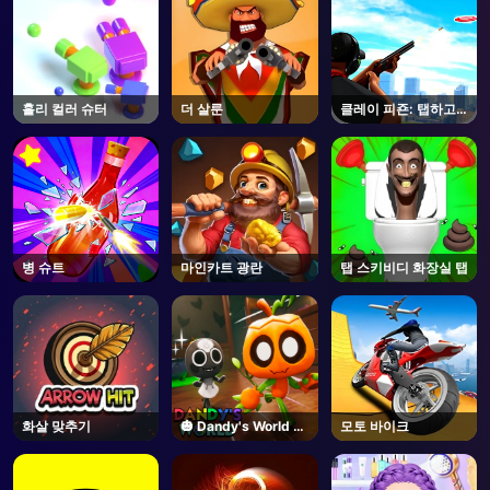
홀리 컬러 슈터
더 살룬
클레이 피죤: 탭하고
슈트
병 슈트
마인카트 광란
탭 스키비디 화장실 탭
화살 맞추기
🎃 Dandy's World -
모토 바이크
Unblocked Online
Game