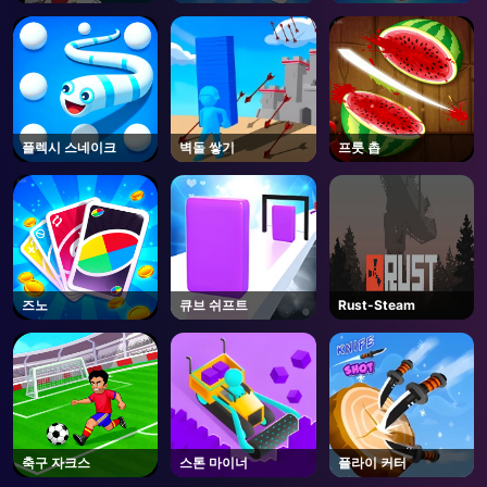
플렉시 스네이크
벽돌 쌓기
프룻 촙
즈노
큐브 쉬프트
Rust-Steam
축구 자크스
스톤 마이너
플라이 커터