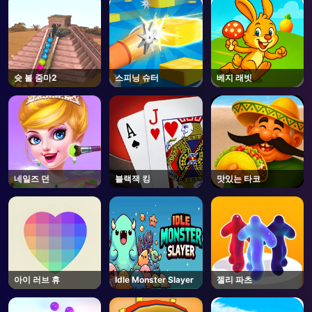
슛 볼 줌마2
스피닝 슈터
베지 래빗
네일즈 던
블랙잭 킹
맛있는 타코
아이 러브 휴
Idle Monster Slayer
젤리 파츠