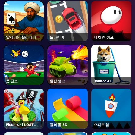
AD
알제리안 솔리테어
드라이버
터치 앤 점프
풋 친코
힐탑 탱크
Janitor AI
Fisch 🐟 [ LOST
컬러 롤 3D
스피드 업
BONES🌿] - Roblox