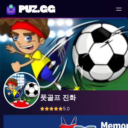
PUZ.GG
풋골프 진화
5.0