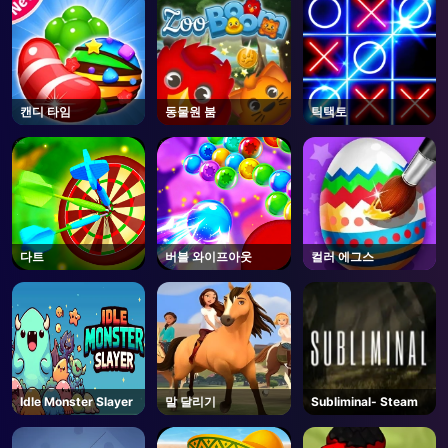
캔디 타임
동물원 붐
틱택토
다트
버블 와이프아웃
컬러 에그스
Idle Monster Slayer
말 달리기
Subliminal- Steam