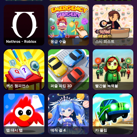
Nethros - Roblox
응급 수술
스시 피스트
퀴즈 챔피언스
퍼즐 파킹 3D
빨간불 녹색불
탭 대시 탭
매직 걸 4
카 플립