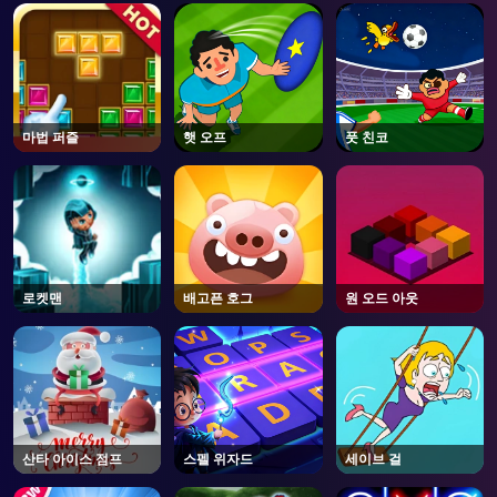
AD
마법 퍼즐
햇 오프
풋 친코
로켓맨
배고픈 호그
원 오드 아웃
산타 아이스 점프
스펠 위자드
세이브 걸