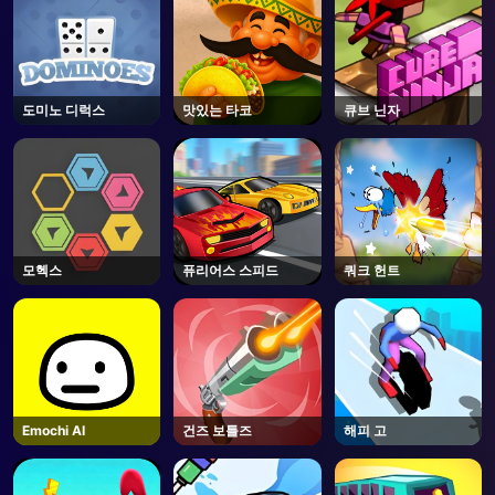
도미노 디럭스
맛있는 타코
큐브 닌자
모헥스
퓨리어스 스피드
쿼크 헌트
Emochi AI
건즈 보틀즈
해피 고