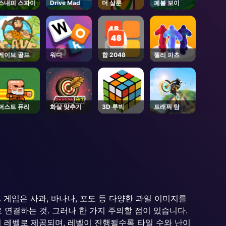
스내피 스파이
Drive Mad
더 살룬
페블 보이
케이브 골프
워디
합 2048
젤리 파츠
퍼스트 퓨리
화살 맞추기
3D 루빅
트래픽 탐
. 게임은 사과, 바나나, 포도 등 다양한 과일 이미지를
연결하는 것. 그러나 한 가지 주의할 점이 있습니다.
러 레벨로 제공되며, 레벨이 진행될수록 타일 수와 난이