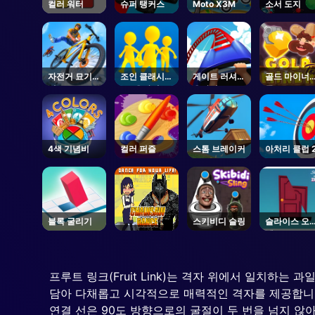
컬러 워터
슈퍼 탱커스
Moto X3M
소서 도지
자전거 묘기
조인 클래시
게이트 러셔
골드 마이너
경주
3D 온라인
온라인
톰
4색 기념비
컬러 퍼즐
스톰 브레이커
아처리 클럽 
블록 굴리기
스키비디 슬링
슬라이스 오
젠
프루트 링크(Fruit Link)는 격자 위에서 일치하는
담아 다채롭고 시각적으로 매력적인 격자를 제공합니다.
연결 선은 90도 방향으로의 굴절이 두 번을 넘지 않