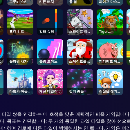
그루비 스키
키튼 매치
롤 볼
파이프 마스터
워소
홈런 히트
컬러 슈터
스와이프 아트
Tiger
퍼즐
Simulator
3D
2
플라워 사가
롤링 도미노
스케이트를 타
피기뱅크 어드
는 산타
벤처
브
마법의 하늘
패션 테일러
컬러 충돌
진실을 찾기
퀘스트
의류 3D
마스터
 과일 타일 쌍을 연결하는 데 초점을 맞춘 매력적인 퍼즐 게임입니다
 목표는 간단합니다: 두 개의 동일한 과일 타일을 찾아 선으로 
아야 하며 경로에 다른 타일이 방해해서는 안 됩니다. 게임은 여