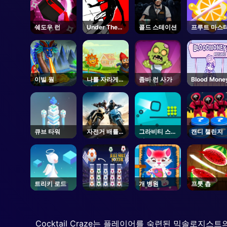
쉐도우 런
Under The
콜드 스테이션
프루트 마스
Red Sky
Parkour
이빌 웜
나를 자라게
좀비 런 사가
Blood Mone
해줘
큐브 타워
자전거 배틀
그라비티 스퀘
캔디 챌린지
퓨리
어
트리키 로드
개 병원
프룻 촙
Cocktail Craze는 플레이어를 숙련된 믹솔로지