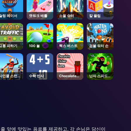
슬링 레이서
캣워크 배틀
소울 슈터
칼 플립
교통 피하기
100 볼
헥스 버스트
검볼 워터 손
샤인쿨 스턴트
수학 반사
Chocolate
닌자 스피드
모터바이크
Clicker
러너
 줄 앞에 맛있는 음료를 제공하고, 각 손님은 당신이