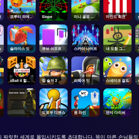
터
프루티 피에스
Slope
미니 골프 어
마인드 회전
타
드벤처
y
슬라이스 잇
큐브 쉬프트
스카이 나이트
내 모험 그리
기
zBall 4 할로
킹 솔저 2
리페어 잇
스네이크 걸프
윈
드로우 디펜스
원 라인
판시 다이버
스트의 짜릿한 세계로 몰입시키도록 초대합니다. 목이 마른 손님들의