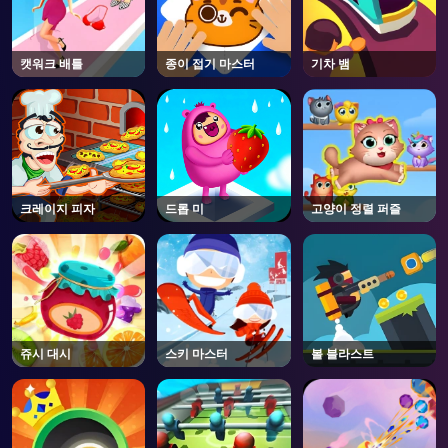
캣워크 배틀
종이 접기 마스터
기차 뱀
크레이지 피자
드롭 미
고양이 정렬 퍼즐
쥬시 대시
스키 마스터
볼 블라스트
AD