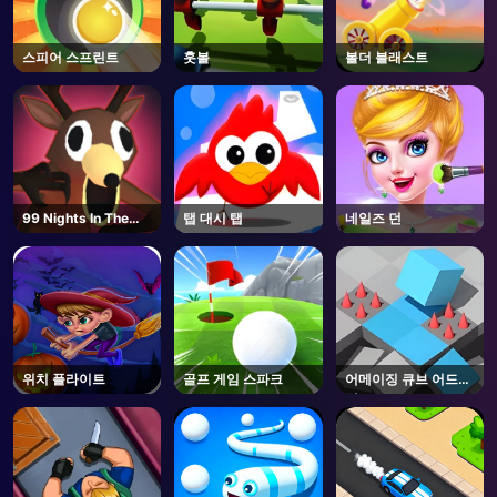
스피어 스프린트
훗볼
볼더 블래스트
99 Nights In The
탭 대시 탭
네일즈 던
Forest - Unblocked
Online Game
위치 플라이트
골프 게임 스파크
어메이징 큐브 어드벤
처