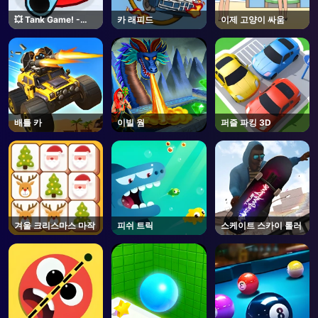
💥 Tank Game! -
카 래피드
이제 고양이 싸움
Roblox
배틀 카
이빌 웜
퍼즐 파킹 3D
겨울 크리스마스 마작
피쉬 트릭
스케이트 스카이 롤러