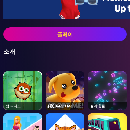
플레이
소개
넛 피직스
[😨] Adopt Me! -
컬러 충돌
Roblox