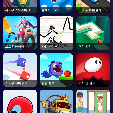
섀도우 스트라이크
플렉시 스네이크
도로 위에 머물기
드로우 라이더
라인 바이커
댄싱 라인
스노우 레이싱.io
죔죔 점프
터치 앤 점프