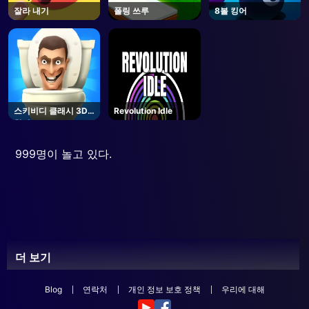
잘라 내기
폴링 쓰루
8볼 킹어
스키비디 클래시 3D
Revolution Idle
참여
999명이 놀고 있다.
더 보기
Blog
연락처
개인 정보 보호 정책
우리에 대해