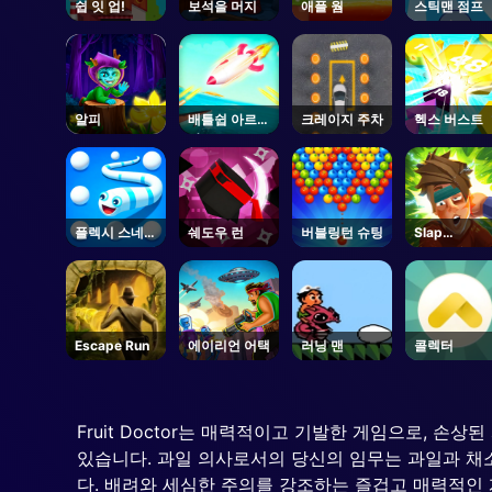
쉽 잇 업!
보석을 머지
애플 웜
스틱맨 점프
알피
배틀쉽 아르마
크레이지 주차
헥스 버스트
다
플렉시 스네이
쉐도우 런
버블링턴 슈팅
Slap
크
Champions
Escape Run
에이리언 어택
러닝 맨
콜렉터
Fruit Doctor는 매력적이고 기발한 게임으로, 
있습니다. 과일 의사로서의 당신의 임무는 과일과 채
다. 배려와 세심한 주의를 강조하는 즐겁고 매력적인