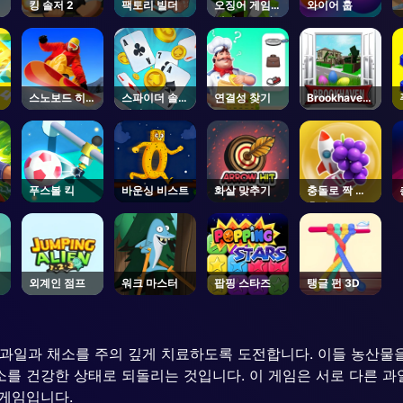
킹 솔저 2
팩토리 빌더
오징어 게임
와이어 훕
새해 보호 하
에
스노보드 히어
스파이더 솔리
연결성 찾기
Brookhaven
로
테어
🏡RP -
Roblox
푸스볼 킥
바운싱 비스트
화살 맞추기
충돌로 짝 맞
추기
외계인 점프
워크 마스터
팝핑 스타즈
탱글 펀 3D
손상된 과일과 채소를 주의 깊게 치료하도록 도전합니다. 이들 농산
소를 건강한 상태로 되돌리는 것입니다. 이 게임은 서로 다른 
 게임입니다.