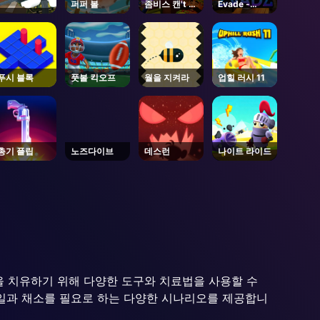
퍼퍼 볼
좀비스 캔't 점
Evade -
프 2
Roblox
푸시 블록
풋볼 킥오프
월을 지켜라
업힐 러시 11
총기 플립
노즈다이브
데스런
나이트 라이드
물을 치유하기 위해 다양한 도구와 치료법을 사용할 수
과일과 채소를 필요로 하는 다양한 시나리오를 제공합니