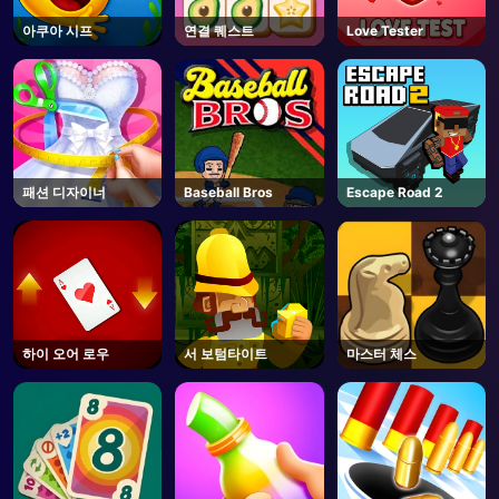
아쿠아 시프
연결 퀘스트
Love Tester
패션 디자이너
Baseball Bros
Escape Road 2
하이 오어 로우
서 보텀타이트
마스터 체스