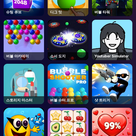
슈팅 큐브
디그 잇
버블 타워
버블 아카데미
소서 도지
Youtuber Simulator
스토리지 마스터
버블 슈터 프로
샷 트리거