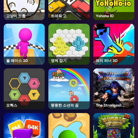
고양이 드롭
트래픽 고
Yohoho IO
폴 레이스 3D
영역 잡기
퍼지 러너 3D
모헥스
뚱뚱한 소년의 꿈
The Strongest
Battlegrounds -
Roblox