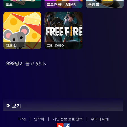
오초
프로즌 허니 ASMR
구멍 불
치즈 업
프리 파이어
999명이 놀고 있다.
더 보기
Blog
연락처
개인 정보 보호 정책
우리에 대해