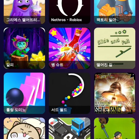
그리메스 떨어뜨리지
Nethros - Roblox
팩토리 빌더
마세요
알피
병 슈트
떨어진 길
롤링 도미노
서드 월드
AD