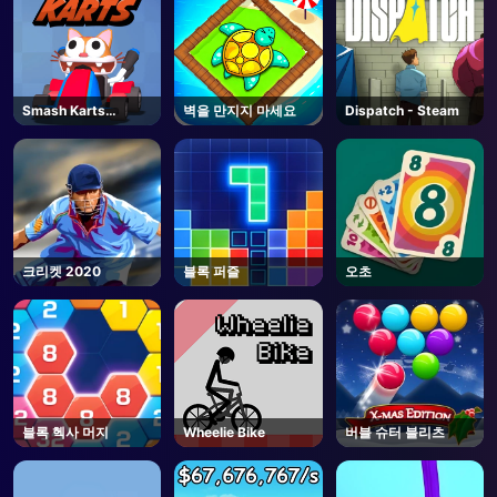
Smash Karts
벽을 만지지 마세요
Dispatch - Steam
Unblocked
크리켓 2020
블록 퍼즐
오초
블록 헥사 머지
Wheelie Bike
버블 슈터 블리츠