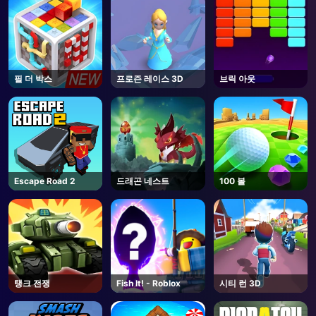
필 더 박스
프로즌 레이스 3D
브릭 아웃
Escape Road 2
드래곤 네스트
100 볼
탱크 전쟁
Fish It! - Roblox
시티 런 3D