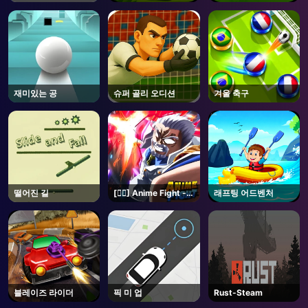
재미있는 공
슈퍼 골리 오디션
겨울 축구
떨어진 길
[🏴‍☠️] Anime Fight -
래프팅 어드벤처
Roblox
블레이즈 라이더
픽 미 업
Rust-Steam