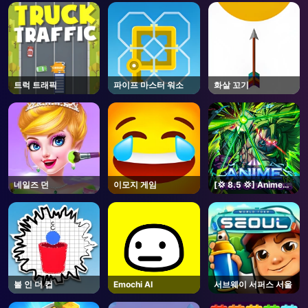
AD
트럭 트래픽
파이프 마스터 워소
화살 꼬기
네일즈 던
이모지 게임
[💢 8.5 💢] Anime
Vanguards - Roblox
볼 인 더 컵
Emochi AI
서브웨이 서퍼스 서울