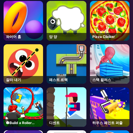
AD
와이어 훕
양 양
Pizza Clicker
잘라 내기
패스트 트랙
스택 컬러스
🎃Build a Roller
디센트
하우스 페인트 퍼즐
Coaster🎢 - Roblox