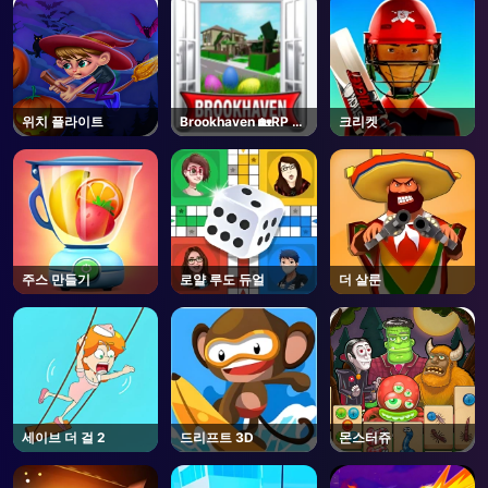
위치 플라이트
Brookhaven 🏡RP -
크리켓
Roblox
주스 만들기
로얄 루도 듀얼
더 살룬
세이브 더 걸 2
드리프트 3D
몬스터쥬