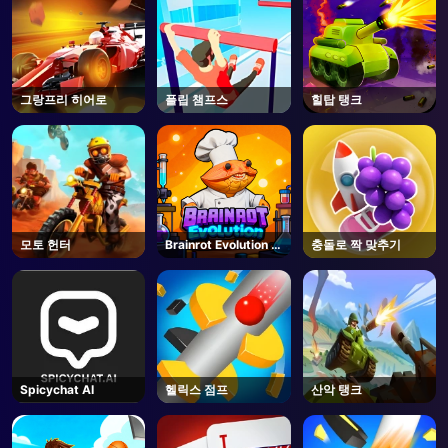
그랑프리 히어로
플립 챔프스
힐탑 탱크
모토 헌터
Brainrot Evolution -
충돌로 짝 맞추기
Roblox
Spicychat AI
헬릭스 점프
산악 탱크