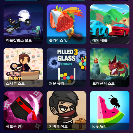
아포칼립스 모토
슬라이스 잇
레인 배틀
스시 피스트
채운 유리
드래곤 네스트
쉐도우 런
치비 히어로
Idle Ant