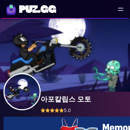
PUZ.GG
아포칼립스 모토
5.0