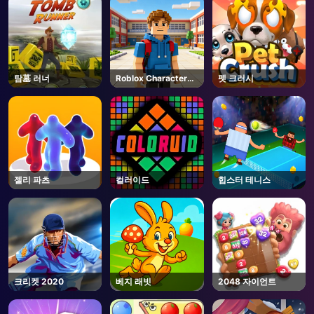
탐墓 러너
Roblox Character
펫 크러시
Generator
젤리 파츠
컬러이드
힙스터 테니스
크리켓 2020
베지 래빗
2048 자이언트
AD