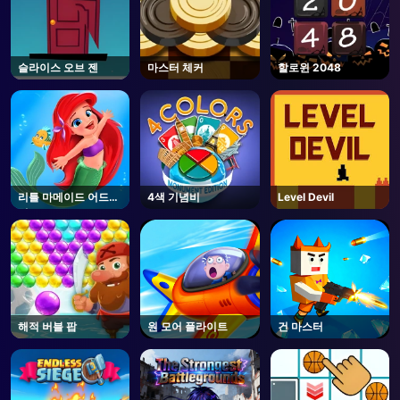
슬라이스 오브 젠
마스터 체커
할로윈 2048
리틀 마메이드 어드벤
4색 기념비
Level Devil
처
해적 버블 팝
원 모어 플라이트
건 마스터