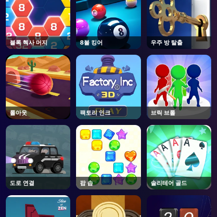
블록 헥사 머지
8볼 킹어
우주 방 탈출
롤아웃
팩토리 인크
브릭 브롤
도로 연결
팝 솝
솔리테어 골드