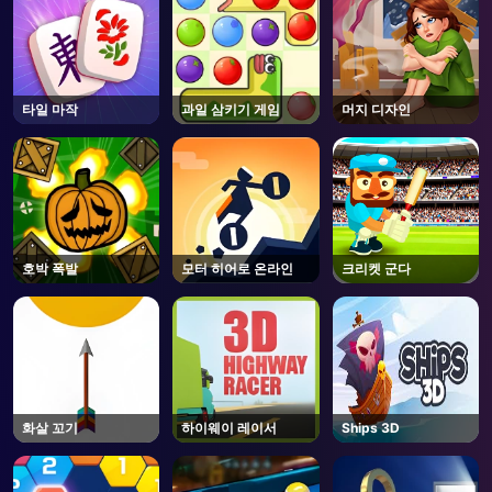
타일 마작
과일 삼키기 게임
머지 디자인
호박 폭발
모터 히어로 온라인
크리켓 군다
화살 꼬기
하이웨이 레이서
Ships 3D