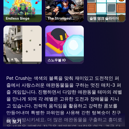
Endless Siege
The Strongest
슬램 덩크 슬라이더
Battlegrounds -
Roblox
스노우볼 IO
Pet Crush는 색색의 블록을 맞춰 재미있고 도전적인 퍼
즐에서 사랑스러운 애완동물들을 구하는 멋진 매치-3 퍼
즐 게임입니다. 진행하면서 다양한 애완동물 테마의 레벨
을 만나게 되며 각 레벨은 고유한 도전과 장애물을 지니
고 있습니다. 전략적 움직임을 활용하고 강력한 콤보를
만들어내며 특별한 파워업을 사용해 갇힌 털복숭이 친구
들을 해방시키세요. 더 많은 애완동물을 구출하고 흥미로
더 보기
운 새로운 레벨의 잠금을 해제하면 보람을 얻고, 결국 당