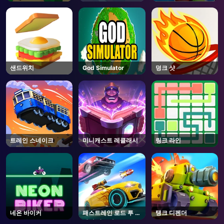
샌드위치
God Simulator
덩크 샷
트레인 스네이크
미니캐스트 레클래시
링크 라인
네온 바이커
패스트레인 로드 투 리
탱크 디펜더
벤지 마스터