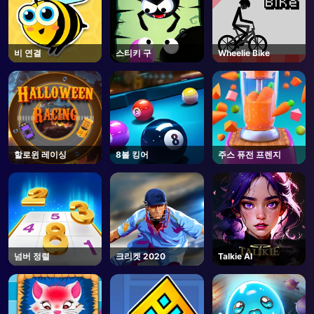
비 연결
스티키 구
Wheelie Bike
할로윈 레이싱
8볼 킹어
주스 퓨전 프렌지
넘버 정렬
크리켓 2020
Talkie AI