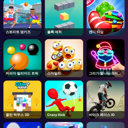
스트리트 덩키즈
블록 매처
캔디 타임
마피아 빌리어드 트릭
스마일리
그리기 빛나는 크리스
마스 그리기 색칠
클린 하우스 3D
Crazy Kick
바이크 레이스 IO
AD