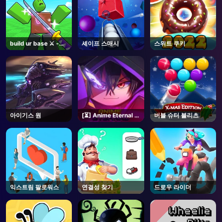
build ur base ⚔️ -
셰이프 스매시
스위트 쿠키
Roblox
아이기스 원
[⏳] Anime Eternal -
버블 슈터 블리츠
Roblox
익스트림 팔로워스
연결성 찾기
드로우 라이더