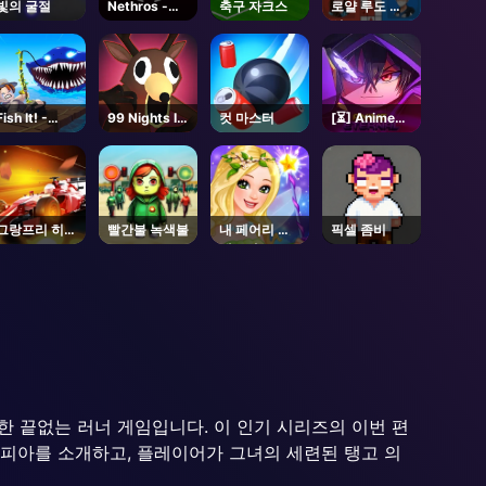
빛의 굴절
Nethros -
축구 자크스
로얄 루도 듀
Roblox
얼
Fish It! -
99 Nights In
컷 마스터
[⏳] Anime
Unblocked
The Forest -
Eternal -
Online Game
Unblocked
Roblox
Online Game
그랑프리 히어
빨간불 녹색불
내 페어리 드
픽셀 좀비
로
레스업
끝없는 러너 게임입니다. 이 인기 시리즈의 이번 편
피아를 소개하고, 플레이어가 그녀의 세련된 탱고 의