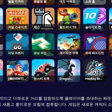
-
월을 지켜라
동물원 붐
데드 어헤드
소트 훕
과일 스네이크
체스
필드러너 TD
슬라이드 앤
디바이드
피딩 프렌지
댄싱 라인
에이리언 어택
파워 배드민턴
[🎃EVENT]
몬스터 트랙
Dragon
Hockey Bros
NFL
Simulator
- Coming
Universe
3D
Soon
Football -
Roblox
적이고 다채로운 거리를 탐험하도록 플레이어를 초대하는 짜릿한 
 새롭고 흥미로운 모험에 합류합니다. 게임은 새로운 캐릭터 소