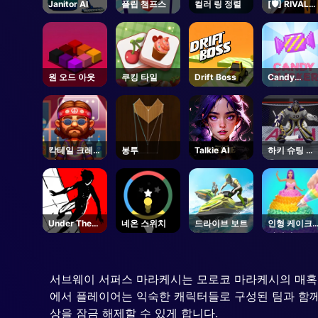
Janitor AI
플립 챔프스
컬러 링 정렬
[🛡️] RIVALS 
Roblox
원 오드 아웃
쿠킹 타일
Drift Boss
Candy
Clicker
칵테일 크레이
봉투
Talkie AI
하키 슈팅 아
지
웃
Under The
네온 스위치
드라이브 보트
인형 케이크
Red Sky
아이싱
Parkour
서브웨이 서퍼스 마라케시는 모로코 마라케시의 매혹
에서 플레이어는 익숙한 캐릭터들로 구성된 팀과 함께
상을 잠금 해제할 수 있게 합니다.