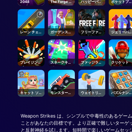
2048
The Forge -
ハッピーパピ
ポケットプ
BETA -
ークラッシュ
ンツガーデ
Roblox
レーン チェン
ガーデンスケ
フリーファイ
ジェリーパ
ジ 3D
イプ3D
ア
ツ
ブレイジング
スネークキン
ファッジラン
クリケット
ブレード
グ
ナー3D
キャット ソー
モンスタート
ウェイトリフ
パズルナン
ト パズル
ラック
ティング ビュ
ーズ
ーティー
Weapon Strikes は、シンプルで中毒性
ことがあなたの目標です。より正確で難しいターゲット
と反射神経を試します。短時間で楽しいゲームセッ