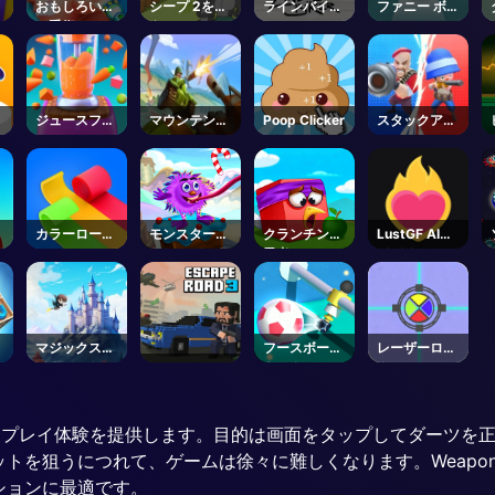
ラ
おもしろい耳
シープ 2を救
ラインバイカ
ファニー ボー
ン
の手術2
え
ー
ル
ー
ジュースフュ
マウンテンタ
Poop Clicker
スタックアー
ージョンフレ
ンク
ミー
ンジ
カラーロール
モンスターは
クランチング
LustGF AI
3D
キャンディを
忍者
Girlfriend
欲しがる
バ
マジックスカ
フースボール
レーザーロッ
イクエスト
キック
ク
のあるゲームプレイ体験を提供します。目的は画面をタップしてダー
を狙うにつれて、ゲームは徐々に難しくなります。Weapon S
ションに最適です。