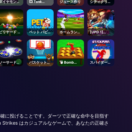
ダイヤモンド
💥 Tank
ジュース作り
シティクリケ
ショット
Game! -
ット
Roblox
ビリヤード ブ
ペット パピー
ホームランヒ
[UPD 1]
リッツ チャレ
ラン
ット
Anime
ンジ
Crusaders -
Roblox
ソーサードッ
バスケットチ
💣 Bomb
スパイダーマ
ジ
ャンプス
Chip -
ン フック レ
Roblox
スキュー
ツを正確に投げることです。ダーツで正確な命中を目指す
trikes はカジュアルなゲームで、あなたの正確さ