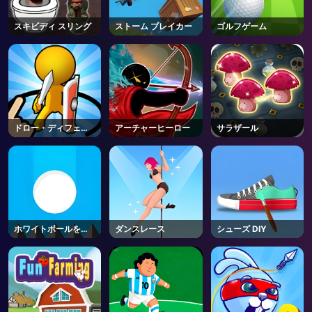
スキビディ スリング
ストーム ブレイカー
ゴルフゲーム
ドロー・ディフェン
アーチャーヒーロー
サラザール
ス
ホワイトボールを落
ダンスレース
シューズ DIY
とさないで