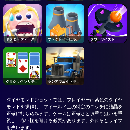
ス
ブアドベンチャー
ドクター ティース
ファクトリービルダ
タワーツイスト
ー
クラシック ソリティ
ランアウェイ トラッ
ア
ク
ダイヤモンドショットでは、プレイヤーは紫色のダイヤ
モンドを操作し、フィールド上の特定のニッチに結晶を
正確に打ち込みます。ゲームは正確さと慎重な狙いを重
視し、赤い柱を避ける必要があります。外れるとライフ
を失います。