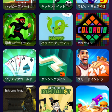
ハッピー ファーミン
キッキン・イット
ラビット サムライ 2
AD
グ
忍者スピードランナ
ハッピー グリーン ア
カラウィッド
ー
ース
ソリティアゴールド
ダンシングライン
スリー ポイント ラッ
シュ