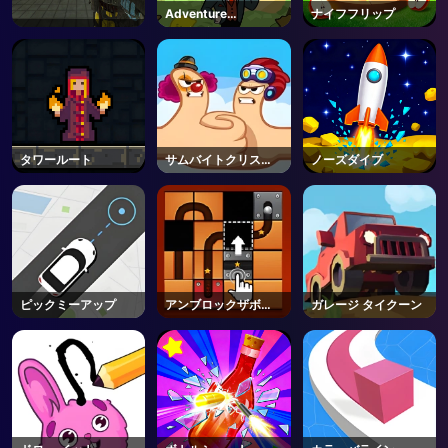
Adventure
ナイフフリップ
Capitalist
タワールート
サムバイトクリスマ
ノーズダイブ
ス
ピックミーアップ
アンブロックザボー
ガレージ タイクーン
ル