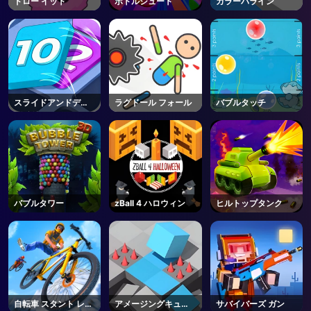
ドロー イット
ボトルシュート
カラーバライン
スライドアンドディ
ラグドール フォール
バブルタッチ
バイド
バブルタワー
zBall 4 ハロウィン
ヒルトップタンク
自転車 スタント レー
アメージングキュー
サバイバーズ ガン