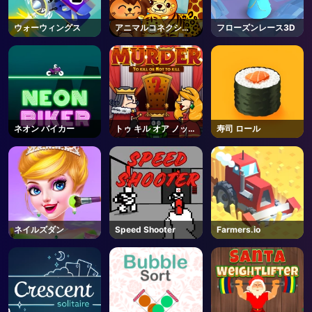
ウォーウィングス
アニマルコネクショ
フローズンレース3D
ン
ネオン バイカー
トゥ キル オア ノット
寿司 ロール
トゥ キル
ネイルズダン
Speed Shooter
Farmers.io