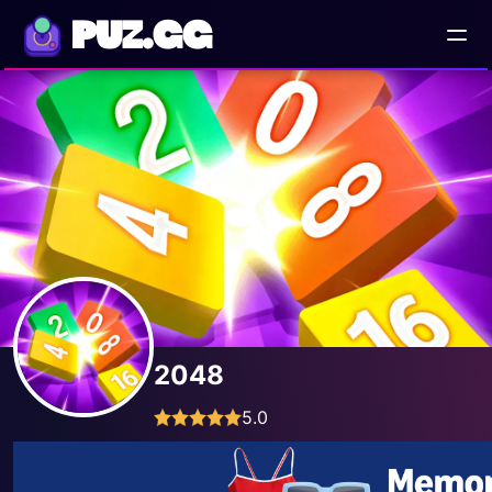
PUZ.GG
2048
5.0