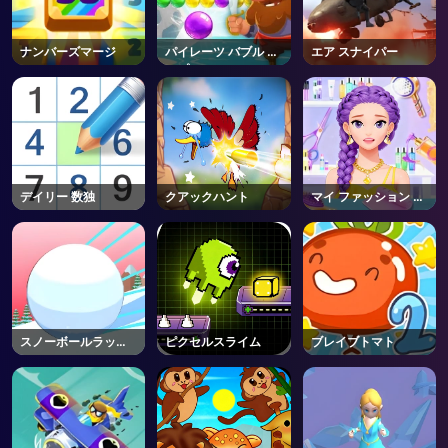
ナンバーズマージ
パイレーツ バブル ポ
エア スナイパー
ップ
デイリー 数独
クアックハント
マイ ファッション ヘ
ア サロン
スノーボールラッシ
ピクセルスライム
ブレイブトマト
ュ3D