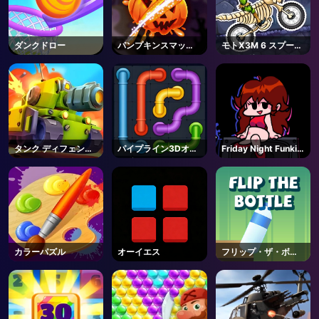
ダンクドロー
パンプキンスマッシ
モトX3M 6 スプーキ
ャー
ーランド
タンク ディフェンダ
パイプライン3Dオン
Friday Night Funkin
ー
ライン
- FNF
カラーパズル
オーイエス
フリップ・ザ・ボト
ル
AD