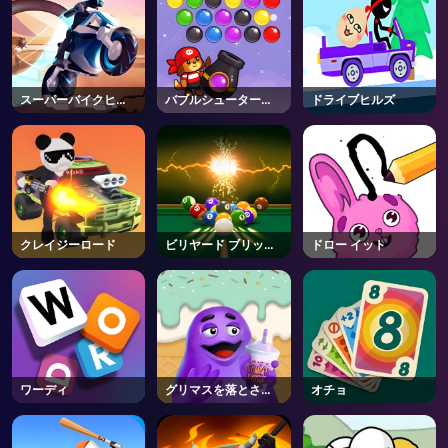
スーパーバイクヒー
バブルシュータープ
ドライブヒルズ
ロー
ロ3
クレイジーロード
ビリヤード ブリッツ
ドロー イット
チャレンジ
ワーディ
グリマスを落とさな
オチョ
いで
AD