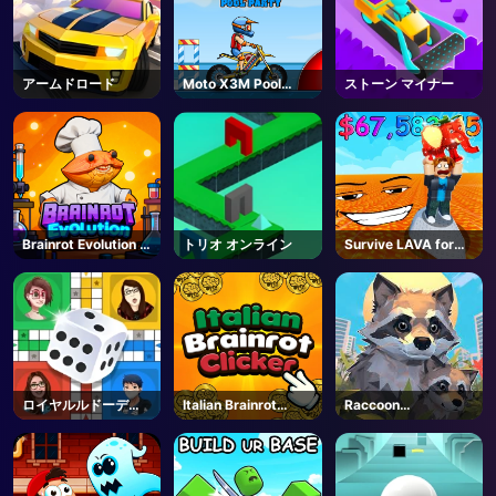
アームドロード
Moto X3M Pool
ストーン マイナー
Party
Brainrot Evolution -
トリオ オンライン
Survive LAVA for
Roblox
Brainrots! - Roblox
ロイヤルルドーデュ
Italian Brainrot
Raccoon
エル
Clicker 2
Adventure: City
Simulator 3D