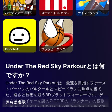
バーテンダー メイク
ローテイト ユア マイ
ナイフアタック
ライト ミックス
ンド
Emochi AI
フラッピーダンクオ
ンライン
Under The Red Sky Parkourとは何
ですか？
Under The Red Sky Parkourは、最速を目指すファース
トパーソンのパルクールとスピードランに焦点を当て
た、速さと技術を競う3Dプラットフォーマーです。ゲ
ームはプレイヤーを謎のZ-CORPの『ランナー』の役割
さらに表示
に置き、さまざまな手作りおよび組み込みの『トライア