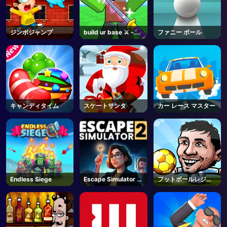
ジンボジャンプ
build ur base ⚔️ -
ファニー ボール
Roblox
キャンディタイム
スケートサンタ
カー レース マスター
Endless Siege
Escape Simulator 2
フットボールレジェ
- Steam
ンド2019