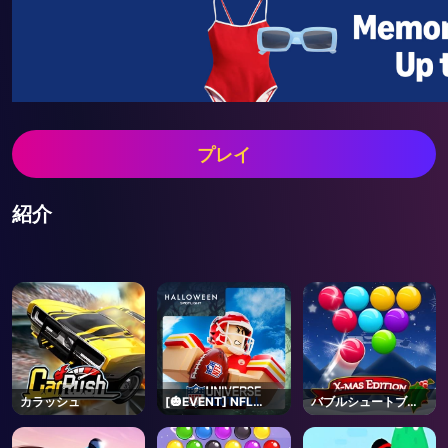
プレイ
紹介
カラッシュ
[🎃EVENT] NFL
バブルシュートブリ
Universe Football -
ッツ
Roblox