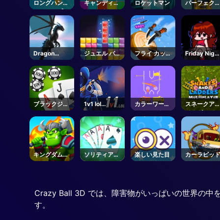
ロングハンド
キャンディフ
ロケットマン
パーフェク
エスケープ
ィエスタ
カットイン
Dragon
ジュエル パズ
フライ カッタ
Friday Nigh
Simulator
ル
ー
Funkin - FN
3D
ブラックジャ
1v1 lol
カラーワータ
スネークア
ック 2
Unblock
ートラック
ドラダー
キングダムフ
ソリティアゴ
楽しい見た目
カーラピッ
ァイト
ールド
Crazy Ball 3D では、障害物がいっぱい
す。