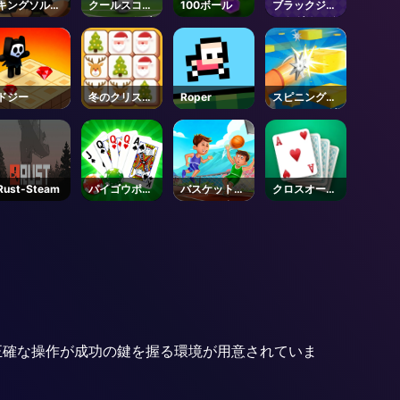
キングソルジ
クールスコ
100ボール
ブラックジャ
ャー2
ア・フットボ
ックグリッド
ール
ドジー
冬のクリスマ
Roper
スピニングシ
スマージャン
ューティング
Rust-Steam
パイゴウポー
バスケットボ
クロスオーバ
カー
ールマスター
ー21
す。正確な操作が成功の鍵を握る環境が用意されていま