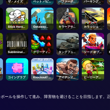
ト
ザ・メイズ
ペット パピー
パファーボー
パーキングカ
ラン
ル
ー
t
Stick Hero
Getaway
キラーアサシ
カラッシュ
F
RPG
Shootout
ン
ン
Subliminal-
グリーディノ
タンクフュー
ソード オブ
Steam
ーム
リー
ブリム
ド
コイングラブ
Knockout! 🐧
アイアンマッ
ヒーローアー
- Roblox
スル
チャー
の世界の中をボールを操作して進み、障害物を避けることを目指しま