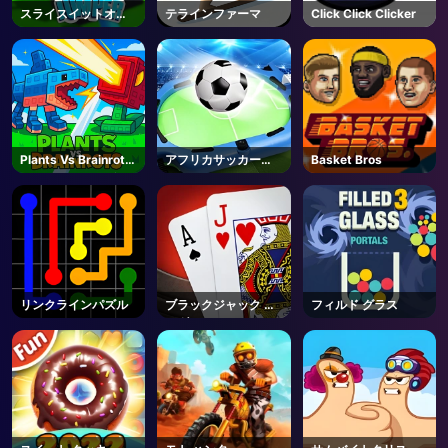
スライスイットオー
テラインファーマ
Click Click Clicker
AD
ル
Plants Vs Brainrots
アフリカサッカーラ
Basket Bros
- Unblocked Online
ン
Game
リンクラインパズル
ブラックジャック キ
フィルド グラス
ング