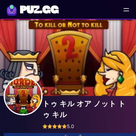
PUZ.GG
トゥ キル オア ノット ト
ゥ キル
5.0