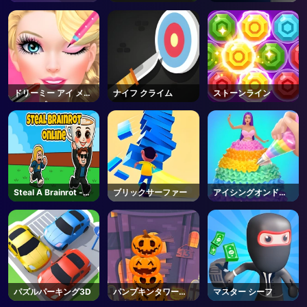
ドリーミー アイ メイ
ナイフ クライム
ストーンライン
クアップ
Steal A Brainrot -
ブリックサーファー
アイシングオンドー
Unblocked Online
ルケーキ
Games
パズルパーキング3D
パンプキンタワーハ
マスター シーフ
ロウィン