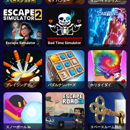
スイート クッキー
モト ハンター
サムバイトクリスマ
ス
Escape Simulator 2
Bad Time Simulator
- Steam
ブレイジングブレー
パズルナンバーズ
ホリタイダイ
ド
スノーボール Io
スペースルーム脱出