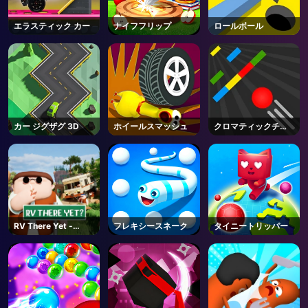
エラスティック カー
ナイフフリップ
ロールボール
カー ジグザグ 3D
ホイールスマッシュ
クロマティックチャ
レンジ
RV There Yet -
フレキシースネーク
タイニートリッパー
Steam