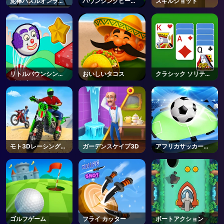
泥棒パズルオンライ
バウンシングビース
スキルショット
ン
ト
リトルバウンシング
おいしいタコス
クラシック ソリティ
ガイズ
ア
モト3Dレーシングチ
ガーデンスケイプ3D
アフリカサッカーラ
ャレンジ
ン
ゴルフゲーム
フライ カッター
ボートアクション