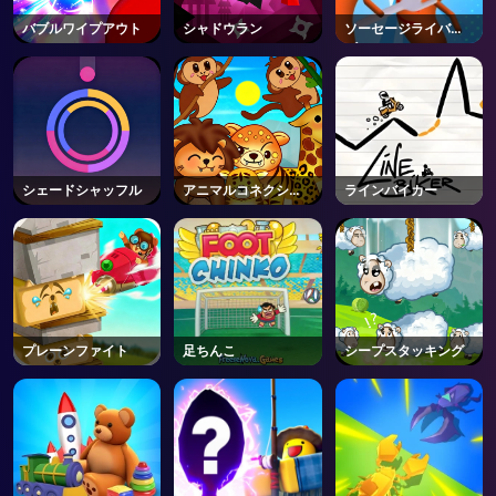
バブルワイプアウト
シャドウラン
ソーセージライバル
AD
ズ3D
シェードシャッフル
アニマルコネクショ
ラインバイカー
ン
プレーンファイト
足ちんこ
シープスタッキング