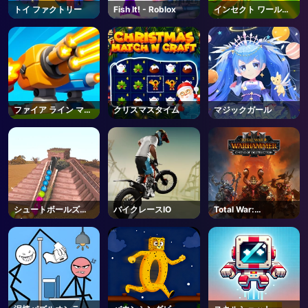
トイ ファクトリー
Fish It! - Roblox
インセクト ワールド
ウォー
ファイア ライン マー
クリスマスタイム
マジックガール
ジ ディフェンス
シュートボールズ・
バイクレースIO
Total War:
ズーマ2
WARHAMMER III -
Steam