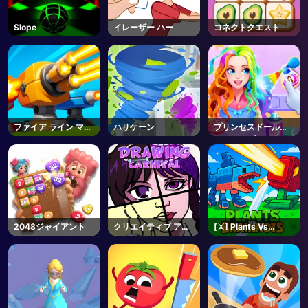
Slope
イレーザー ハー
コネクトクエスト
ファイア ライン マー
ハリケーン
プリンセスドールド
ジ ディフェンス
レスアップ
2048ジャイアント
クリエイティブ アー
[⚔️] Plants Vs
ト パーク
Brainrots - Roblox