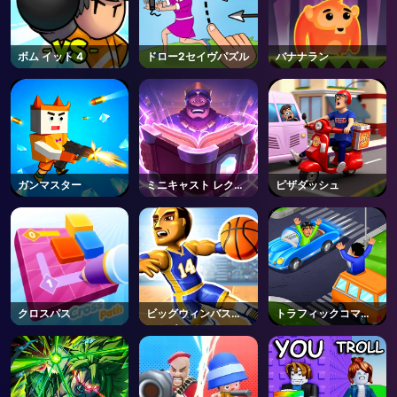
ボム イット 4
ドロー2セイヴパズル
バナナラン
ガンマスター
ミニキャスト レクレ
ピザダッシュ
ッシュ
クロスパス
ビッグウィンバスケ
トラフィックコマン
ットボール
ド
AD