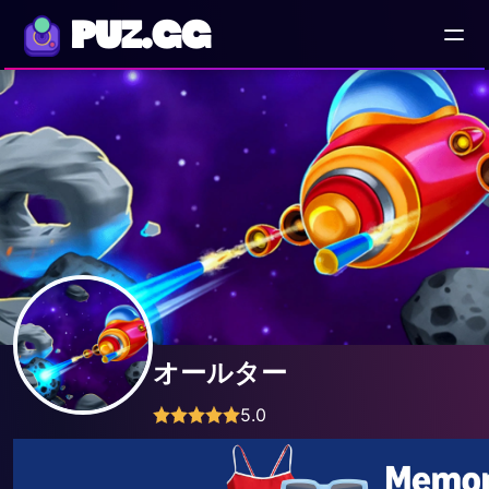
PUZ.GG
オールター
5.0