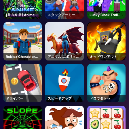
[💢 8.5 💢] Anime
スタックアーミー
Lucky Block Troll
Vanguards - Roblox
Tower - Roblox
Roblox Character
アニマル エボリュー
オッドワンアウト
Generator
ション レース
ドライバー
スピードアップ
ドロウタトゥ