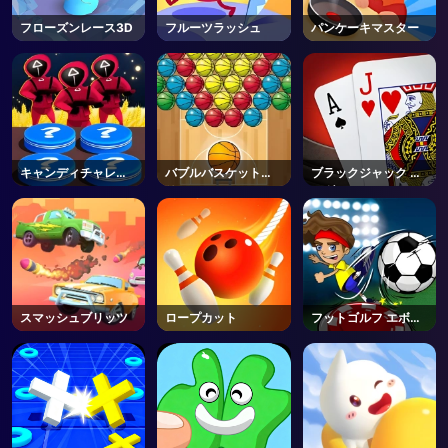
フローズンレース3D
フルーツラッシュ
パンケーキマスター
キャンディチャレン
バブルバスケットブ
ブラックジャック キ
ジ
リッツ
ング
スマッシュブリッツ
ロープカット
フットゴルフ エボリ
ューション