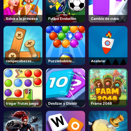
Salva a la princesa
Futbol Evolución
Cambio de cubo
rompecabezas
Puzzlebobble
Acelerar
tornillo
Descargar
tragar frutas juego
Deslizar y Dividir
Frama 2048
AD