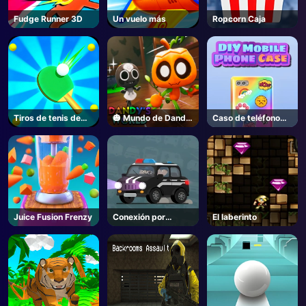
Fudge Runner 3D
Un vuelo más
Ropcorn Caja
Tiros de tenis de
🎃 Mundo de Dandy
Caso de teléfono
mesa
- Unblocked Online
DIY
Game
Juice Fusion Frenzy
Conexión por
El laberinto
carretera