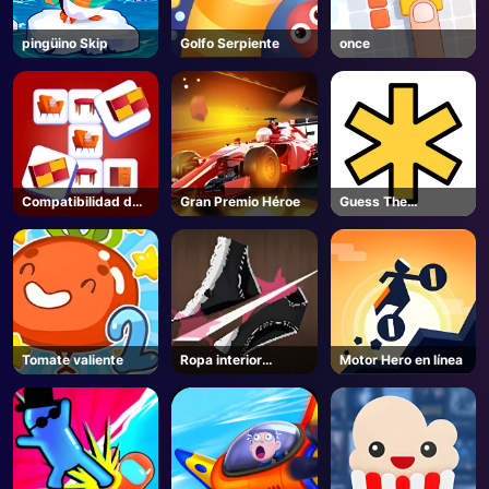
pingüino Skip
Golfo Serpiente
once
Compatibilidad de
Gran Premio Héroe
Guess The
memoria
Password
Tomate valiente
Ropa interior
Motor Hero en línea
cortada con cuchillo
en línea