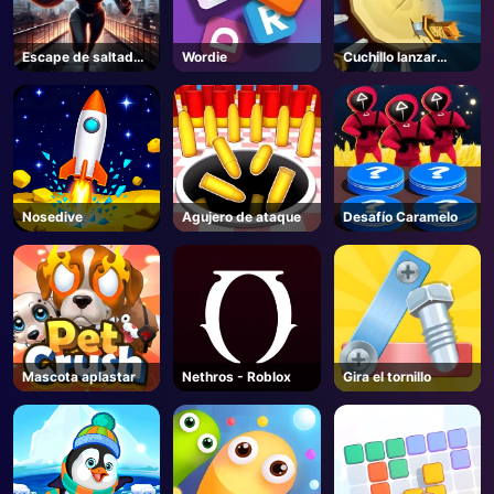
Escape de saltador
Wordie
Cuchillo lanzar
de piso
misión
Nosedive
Agujero de ataque
Desafío Caramelo
Mascota aplastar
Nethros - Roblox
Gira el tornillo