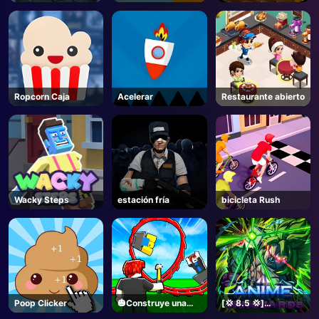
pirata! ¡Sí! ¡Sí!
Ropcorn Caja
Acelerar
Restaurante abierto
Wacky Steps
estación fría
bicicleta Rush
Poop Clicker
🎃Construye una
[💢 8.5 💢]
montaña rusa🎢 -
Vanguardias de