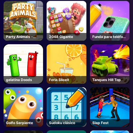
Roblox
Anime - Roblox
Party Animals -
2048 Gigante
Funda para teléfono
Steam
DIY 4
gelatina Doods
Feria Sliceit
Tanques Hill Top
Golfo Serpiente
Sudoku clásico
Slap Fest