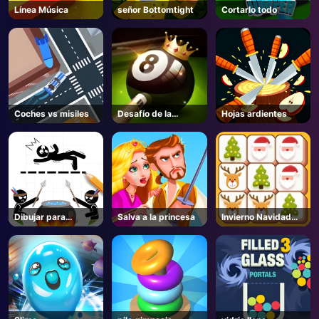
Línea Música
señor Bottomtight
Cortarlo todo
Coches vs misiles
Desafío de la
Hojas ardientes
piscina de 8 bolas
Dibujar para
Salva a la princesa
Invierno Navidad
guardar
Mahjong