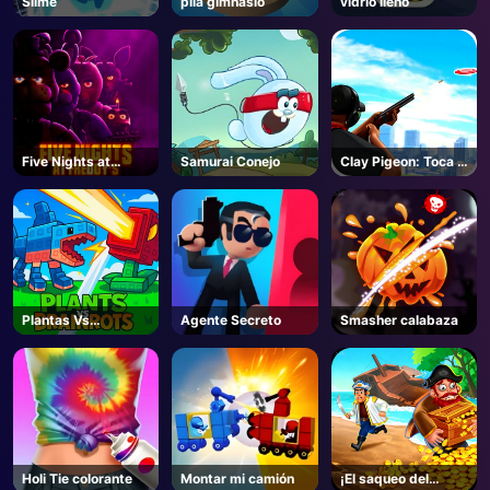
Slime
pila gimnasio
vidrio lleno
AD
Five Nights at
Samurai Conejo
Clay Pigeon: Toca y
Freddy's
dispara
Plantas Vs
Agente Secreto
Smasher calabaza
Cerebros -
Unblocked Online
Game
Holi Tie colorante
Montar mi camión
¡El saqueo del