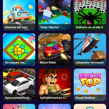
Historia del taxi
Tenis Hipster
Solitaire de araña 2
No toques las
Blaze Rider
rompedor tormenta
paredes
Aparcamiento de
extraterrestres se
Emoji Geddon
coches
fueron salvajes