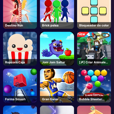
Destino Run
Brick pelea
Bloqueador de color
Ropcorn Caja
Jom Jom Saltar
[🎉] Criar Animales
- Roblox
Forma Smash
Gran Ganar
Bubble Shooter
Baloncesto
Blitz