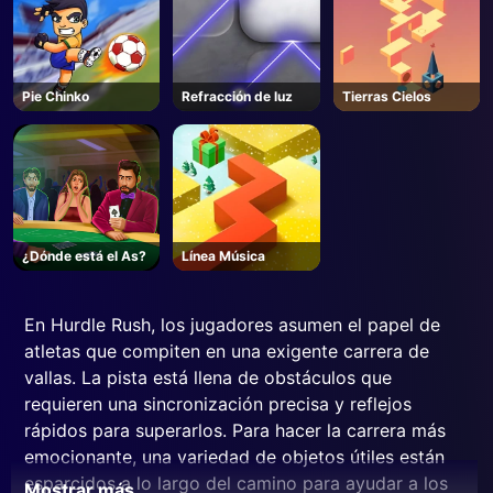
Pie Chinko
Refracción de luz
Tierras Cielos
¿Dónde está el As?
Línea Música
En Hurdle Rush, los jugadores asumen el papel de
atletas que compiten en una exigente carrera de
vallas. La pista está llena de obstáculos que
requieren una sincronización precisa y reflejos
rápidos para superarlos. Para hacer la carrera más
emocionante, una variedad de objetos útiles están
esparcidos a lo largo del camino para ayudar a los
Mostrar más