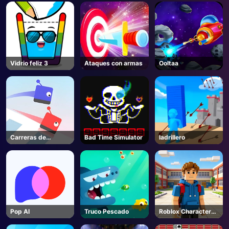
AD
Vidrio feliz 3
Ataques con armas
Ooltaa
Carreras de
Bad Time Simulator
ladrillero
Nieve.io
Pop AI
Truco Pescado
Roblox Character
Generator