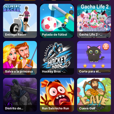
línea
Entrega Racer
Patada de fútbol
Gacha Life 2 -
Juegos Unblocked
Salva a la princesa
Hockey Bros -
Corte para el
Coming Soon
desafío del gato
Distrito de
Run Salchicha Run
Cueva Golf
Violencia - Roblox